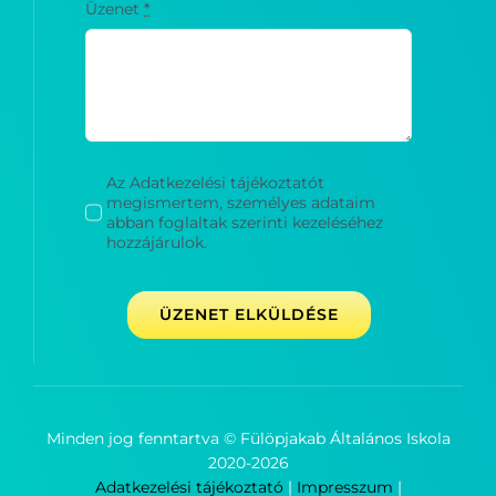
Üzenet
*
Az Adatkezelési tájékoztatót
megismertem, személyes adataim
abban foglaltak szerinti kezeléséhez
hozzájárulok.
ÜZENET ELKÜLDÉSE
Minden jog fenntartva © Fülöpjakab Általános Iskola
2020-
2026
Adatkezelési tájékoztató
|
Impresszum
|