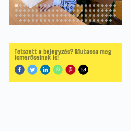
Tetszett a bejegyzés? Mutassa meg
ismerőseinek is!
Facebook
Twitter
LinkedIn
WhatsApp
Pinterest
Email: