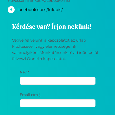
Kövessen minket Facebookon is!
facebook.com/fulopis/
Kérdése van? Írjon nekünk!
Vegye fel velünk a kapcsolatot az űrlap
kitöltésével, vagy elérhetőségeink
valamelyikén! Munkatársunk rövid időn belül
felveszi Önnel a kapcsolatot.
Név
*
Email cím
*