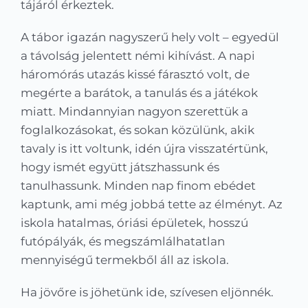
tájáról érkeztek.
A tábor igazán nagyszerű hely volt – egyedül
a távolság jelentett némi kihívást. A napi
háromórás utazás kissé fárasztó volt, de
megérte a barátok, a tanulás és a játékok
miatt. Mindannyian nagyon szerettük a
foglalkozásokat, és sokan közülünk, akik
tavaly is itt voltunk, idén újra visszatértünk,
hogy ismét együtt játszhassunk és
tanulhassunk. Minden nap finom ebédet
kaptunk, ami még jobbá tette az élményt. Az
iskola hatalmas, óriási épületek, hosszú
futópályák, és megszámlálhatatlan
mennyiségű termekből áll az iskola.
Ha jövőre is jöhetünk ide, szívesen eljönnék.