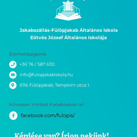
Jakabszállás-Fülöpjakab Általános Iskola
Eötvös József Általános Iskolája
Elérhetőségeink:
+36 76 / 587 630
info@fulopjakabiskola.hu
6116 Fülöpjakab, Templom utca 1.
Kövessen minket Facebookon is!
facebook.com/fulopis/
Kérdése van? Írjon nekünk!