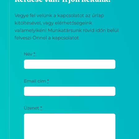
Vegye fel velünk a kapcsolatot az űrlap
kitöltésével, vagy elérhetőségeink
valamelyikén! Munkatársunk rövid időn belül
felveszi Önnel a kapcsolatot.
Név
*
Email cím
*
Üzenet
*