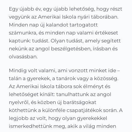
Kapcsolat
Egy újabb év, egy újabb lehetőség, hogy részt
vegyünk az Amerikai Iskola nyári táborában.
KRÉTA
Minden nap új kalandot tartogatott
számunkra, és minden nap valami értékeset
kaptunk: tudást. Olyan tudást, amely segített
nekünk az angol beszélgetésben, írásban és
olvasásban.
Mindig volt valami, ami vonzott minket ide –
talán a gyerekek, a tanárok vagy a közösség.
Az Amerikai Iskola tábora sok élményt és
lehetőséget kínált: tanulhattunk az angol
nyelvről, és közben új barátságokat
köthettünk a különféle csapatjátékok során. A
legjobb az volt, hogy olyan gyerekekkel
ismerkedhettünk meg, akik a világ minden