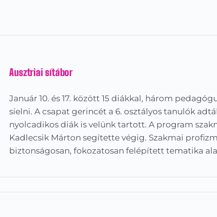
Ausztriai sítábor
Január 10. és 17. között 15 diákkal, három pedagógu
síelni. A csapat gerincét a 6. osztályos tanulók adt
nyolcadikos diák is velünk tartott. A program szakma
Kadlecsik Márton segítette végig. Szakmai profi
biztonságosan, fokozatosan felépített tematika a