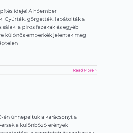
 építés ideje! A hóember
! Gyúrták, görgették, lapátolták a
 sálak, a piros fazekak és egyéb
re különös emberkék jelentek meg
képtelen
Read More
9-én ünnepeltük a karácsonyt a
versek a különböző erények
gatartást, a szeretetet; és segítettek