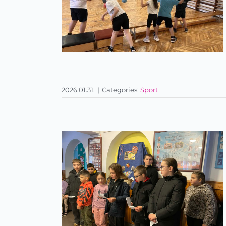
2026.01.31.
|
Categories:
Sport
Kézilabdázás az alsó
tagozaton