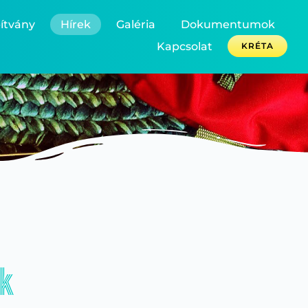
ítvány
Hírek
Galéria
Dokumentumok
Kapcsolat
KRÉTA
ek