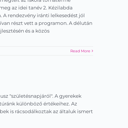
 megtelt az iskola tornaterme
meg az idei tanév 2. Kézilabda
 A rendezvény iránti lelkesedést jól
ívan részt vett a programon. A délután
lesztésén és a közös
Read More
z "születésnapjáról". A gyerekek
túránk különböző értékeihez. Az
ek is rácsodálkoztak az általuk ismert