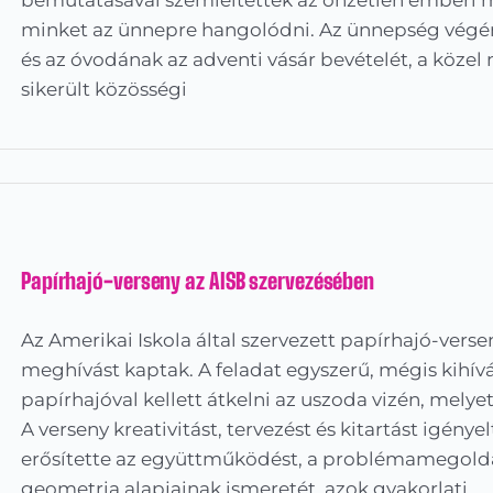
minket az ünnepre hangolódni. Az ünnepség végén 
és az óvodának az adventi vásár bevételét, a közel 
sikerült közösségi
Papírhajó-verseny az AISB szervezésében
Az Amerikai Iskola által szervezett papírhajó-versen
meghívást kaptak. A feladat egyszerű, mégis kihívást
papírhajóval kellett átkelni az uszoda vizén, melyet
A verseny kreativitást, tervezést és kitartást igén
erősítette az együttműködést, a problémamegoldást
geometria alapjainak ismeretét, azok gyakorlati