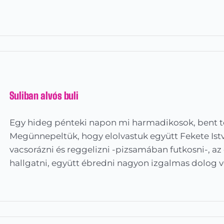
Suliban alvós buli
Egy hideg pénteki napon mi harmadikosok, bent töl
Megünnepeltük, hogy elolvastuk együtt Fekete Istv
vacsorázni és reggelizni -pizsamában futkosni-, az
hallgatni, együtt ébredni nagyon izgalmas dolog vo