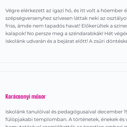
Végre elérkezett az igazi hó, és itt volt a hóember
szépségversenyhez szívesen láttak neki az osztályok
friss, ámde nem tapadós havat! Előkerültek a színes
kalapok! No persze meg a széndarabkák! Hét végé
iskolánk udvarán és a bejárat előtt! A zsűri döntés
Karácsonyi műsor
Iskolánk tanulóival és pedagógusaival december 1
fülöpjakabi templomban. A történetek, énekek és 
bemutatásával szemléltették az önzetlen emberi ma