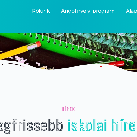
Rólunk
Angol nyelvi program
Alap
HÍREK
egfrissebb
iskolai hír