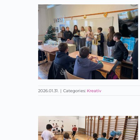
Ausztriai sítábor
2026.01.31.
|
Categories:
Kreatív
Projekt munka történelem
órára