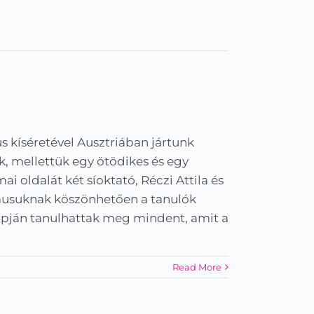
s kíséretével Ausztriában jártunk
ák, mellettük egy ötödikes és egy
i oldalát két síoktató, Réczi Attila és
zmusuknak köszönhetően a tanulók
lapján tanulhattak meg mindent, amit a
Read More