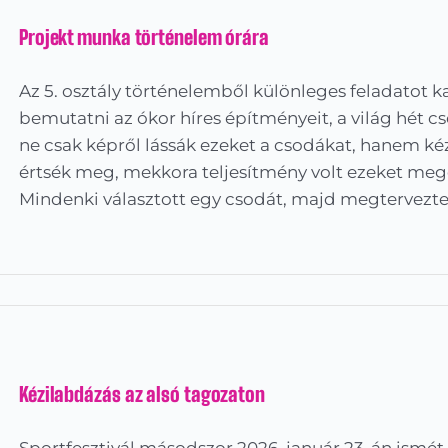
Projekt munka történelem órára
Az 5. osztály történelemből különleges feladatot k
bemutatni az ókor híres építményeit, a világ hét cs
ne csak képről lássák ezeket a csodákat, hanem k
értsék meg, mekkora teljesítmény volt ezeket megé
Mindenki választott egy csodát, majd megtervezte
Kézilabdázás az alsó tagozaton