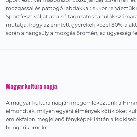
Sportfesztivál másodszor 2026. január 23-án ismét
mozgással és pattogó labdákkal: ekkor rendeztük 
Sportfesztiválját az alsó tagozatos tanulók számára.
mutatja, hogy az érintett gyerekek közel 80%-a akt
során a hangsúly a mozgás örömén, az ügyesség fej
Magyar kultúra napja
A magyar kultúra napján megemlékeztünk a Himnus
elmondták, milyen egyéni élmények kötik őket kul
emlékfalon megjelenő fényképek láttán a legkisebb
hungarikumokra.