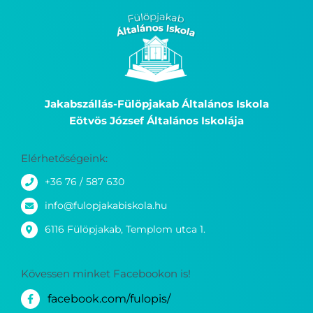
Jakabszállás-Fülöpjakab Általános Iskola
Eötvös József Általános Iskolája
Elérhetőségeink:
+36 76 / 587 630
info@fulopjakabiskola.hu
6116 Fülöpjakab, Templom utca 1.
Kövessen minket Facebookon is!
facebook.com/fulopis/
Kérdése van? Írjon nekünk!