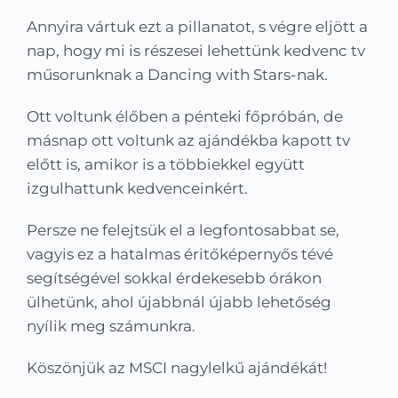
Kapcsolat
Annyira vártuk ezt a pillanatot, s végre eljött a
nap, hogy mi is részesei lehettünk kedvenc tv
KRÉTA
műsorunknak a Dancing with Stars-nak.
Ott voltunk élőben a pénteki főpróbán, de
másnap ott voltunk az ajándékba kapott tv
előtt is, amikor is a többiekkel együtt
izgulhattunk kedvenceinkért.
Persze ne felejtsük el a legfontosabbat se,
vagyis ez a hatalmas éritőképernyős tévé
segítségével sokkal érdekesebb órákon
ülhetünk, ahol újabbnál újabb lehetőség
nyílik meg számunkra.
Köszönjük az MSCI nagylelkű ajándékát!