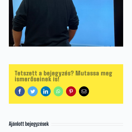
Tetszett a bejegyzés? Mutassa meg
ismerőseinek is!
Facebook
Twitter
LinkedIn
WhatsApp
Pinterest
Email:
Ajánlott bejegyzések