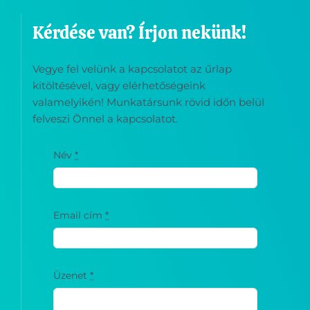
Vegye fel velünk a kapcsolatot az űrlap
kitöltésével, vagy elérhetőségeink
valamelyikén! Munkatársunk rövid időn belül
felveszi Önnel a kapcsolatot.
Név
*
Email cím
*
Üzenet
*