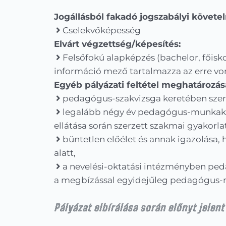
Jogállásból fakadó jogszabályi követ
Cselekvőképesség
Elvárt végzettség/képesítés:
Felsőfokú alapképzés (bachelor, főisko
információ mező tartalmazza az erre v
Egyéb pályázati feltétel meghatározás
pedagógus-szakvizsga keretében szer
legalább négy év pedagógus-munkakör
ellátása során szerzett szakmai gyakorlat
büntetlen előélet és annak igazolása, h
alatt,
a nevelési-oktatási intézményben ped
a megbízással egyidejűleg pedagógus-m
Pályázat elbírálása során előnyt jelent