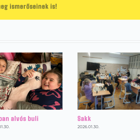
eg ismerőseinek is!
ban alvós buli
Sakk
1.30.
2026.01.30.