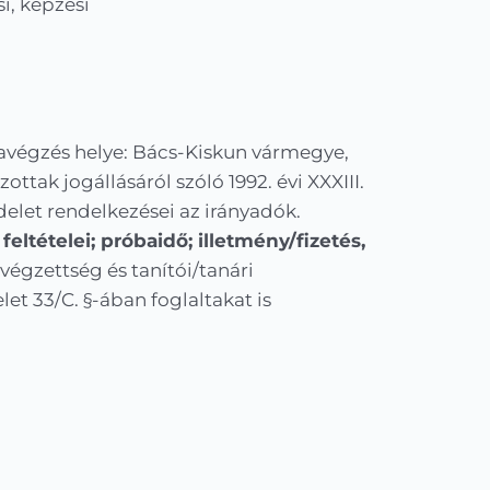
i, képzési
avégzés helye: Bács-Kiskun vármegye,
ttak jogállásáról szóló 1992. évi XXXIII.
ndelet rendelkezései az irányadók.
eltételei; próbaidő; illetmény/fizetés,
végzettség és tanítói/tanári
et 33/C. §-ában foglaltakat is