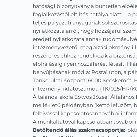
hatósági bizonyítvány a büntetlen előéle
foglalkozástól eltiltás hatálya alatt, – a
teljes pályázati anyagának sokszorosítás
nyilatkozata arról, hogy hozzájárul szem
eredeti nyilatkozata annak tudomásulvéte
intézményvezetői megbízási okmány, ill
részére, és ehhez rendelkezik a biztonsá
elbírálásáig ilyen hozzáférést létesít. H
benyújtásának módja: Postai úton, a pá
Tankerületi Központ, 6000 Kecskemét, Ho
intézményi iktatószámot: (TK/025/HR/KO
Általános Iskola Eötvös József Általáno
mellékletű példányban (kettő lefűzött, b
felhívással kapcsolatosan további infor
A munkáltatóval kapcsolatban további 
Betöltendő állás szakmacsoportja:
okt