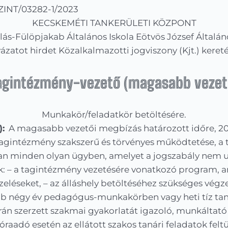
INT/03282-1/2023
KECSKEMÉTI TANKERÜLETI KÖZPONT
lás-Fülöpjakab Általános Iskola Eötvös József Általáno
ázatot hirdet Közalkalmazotti jogviszony (Kjt.) kere
agintézmény-vezető (magasabb vezet
Munkakör/feladatkör betöltésére.
):
A magasabb vezetői megbízás határozott időre, 202
 tagintézmény szakszerű és törvényes működtetése, a
 minden olyan ügyben, amelyet a jogszabály nem ut
ok: – a tagintézmény vezetésére vonatkozó program, 
pzeléseket, – az álláshely betöltéséhez szükséges vég
bb négy év pedagógus-munkakörben vagy heti tíz tan
án szerzett szakmai gyakorlatát igazoló, munkáltató
óraadó esetén az ellátott szakos tanári feladatok fel