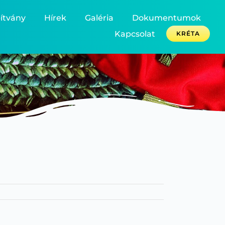
ítvány
Hírek
Galéria
Dokumentumok
Kapcsolat
KRÉTA