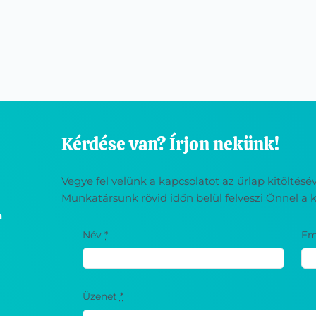
Kérdése van? Írjon nekünk!
Vegye fel velünk a kapcsolatot az űrlap kitöltés
Munkatársunk rövid időn belül felveszi Önnel a k
a
Név
*
Em
Üzenet
*