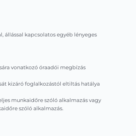
l, állással kapcsolatos egyéb lényeges
sára vonatkozó óraadói megbízás
t kizáró foglalkozástól eltiltás hatálya
eljes munkaidőre szóló alkalmazás vagy
aidőre szóló alkalmazás.