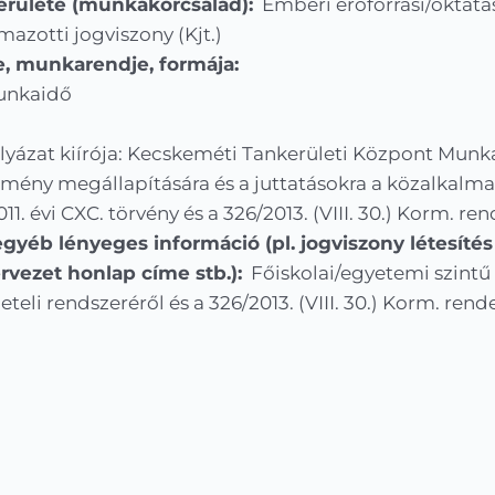
erülete (munkakörcsalád):
Emberi erőforrási/oktatás
azotti jogviszony (Kjt.)
e, munkarendje, formája:
munkaidő
yázat kiírója: Kecskeméti Tankerületi Központ Munk
mény megállapítására és a juttatásokra a közalkalmazo
11. évi CXC. törvény és a 326/2013. (VIII. 30.) Korm. re
gyéb lényeges információ (pl. jogviszony létesítés f
ervezet honlap címe stb.):
Főiskolai/egyetemi szintű 
i rendszeréről és a 326/2013. (VIII. 30.) Korm. rendel