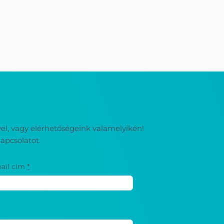
ével, vagy elérhetőségeink valamelyikén!
apcsolatot.
ail cím
*