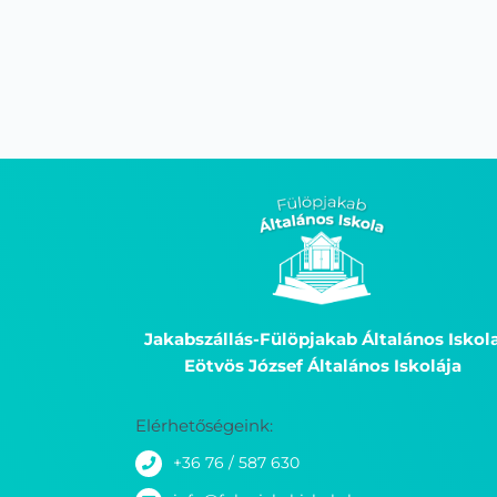
Jakabszállás-Fülöpjakab Általános Iskol
Eötvös József Általános Iskolája
Elérhetőségeink:
+36 76 / 587 630