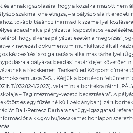
t és annak igazolására, hogy a közalkalmazott nem ál
 pályázó szakmai önéletrajza, – a pályázó aláírt eredeti
ához, továbbításához (harmadik személlyel közléséhez)
élyes adatainak a pályázattal kapcsolatos kezeléséhez
léről, hogy sikeres pályázat esetén a megbízási jogkö
etve kinevezési dokumentum munkáltató általi kézbes
gos kézbesítési szolgáltatásra alkalmas tárhellyel (Ü
iánypótlásra a pályázat beadási határidejét követően 
lyázatnak a Kecskeméti Tankerületi Központ címére
mokszem utca 3-5.). Kérjük a borítékon feltüntetni 
ZINT/03282-1/2023), valamint a borítékra ráírni „PÁ
s Iskolája – Tagintézmény-vezető beosztására”. A pály
ekötött és egy fűzés nélküli példányban), zárt borít
mációt Bali-Petrecz Barbara tanügy-igazgatási refere
információt a kk.gov.hu/kecskemet honlapon szerezh
atás