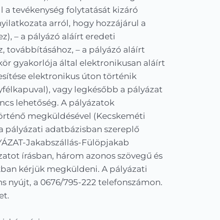
l a tevékenység folytatását kizáró
 nyilatkozata arról, hogy hozzájárul a
, – a pályázó aláírt eredeti
, továbbításához, – a pályázó aláírt
r gyakorlója által elektronikusan aláírt
ítése elektronikus úton történik
gyfélkapuval), vagy legkésőbb a pályázat
nincs lehetőség. A pályázatok
 történő megküldésével (Kecskeméti
a pályázati adatbázisban szereplő
LYÁZAT-Jakabszállás-Fülöpjakab
ázatot írásban, három azonos szövegű és
ékban kérjük megküldeni. A pályázati
ns nyújt, a 0676/795-222 telefonszámon.
et.