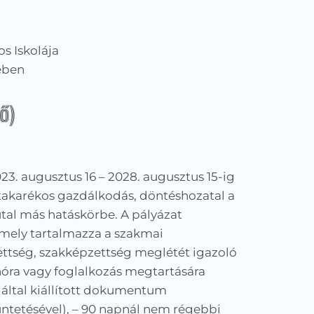
s Iskolája
tében
ő)
3. augusztus 16 – 2028. augusztus 15-ig
 takarékos gazdálkodás, döntéshozatal a
al más hatáskörbe. A pályázat
amely tartalmazza a szakmai
zettség, szakképzettség meglétét igazoló
óra vagy foglalkozás megtartására
 által kiállított dokumentum
tüntetésével), – 90 napnál nem régebbi