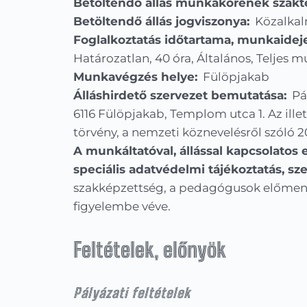
Betöltendő állás munkakörének szakt
Betöltendő állás jogviszonya:
Közalkalm
Foglalkoztatás időtartama, munkaidej
Határozatlan, 40 óra, Általános, Teljes 
Munkavégzés helye:
Fülöpjakab
Álláshirdető szervezet bemutatása:
Pál
6116 Fülöpjakab, Templom utca 1. Az illet
törvény, a nemzeti köznevelésről szóló 20
A munkáltatóval, állással kapcsolatos e
speciális adatvédelmi tájékoztatás, sz
szakképzettség, a pedagógusok előmenetel
figyelembe véve.
Feltételek, előnyök
Pályázati feltételek