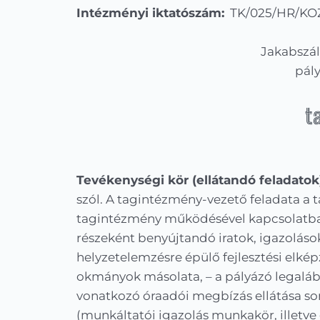
Intézményi iktatószám:
TK/025/HR/KOZ
Jakabszál
pály
t
Tevékenységi kör (ellátandó feladatok
szól. A tagintézmény-vezető feladata a
tagintézmény működésével kapcsolatban
részeként benyújtandó iratok, igazolás
helyzetelemzésre épülő fejlesztési elké
okmányok másolata, – a pályázó legalá
vonatkozó óraadói megbízás ellátása sor
(munkáltatói igazolás munkakör, illetve 