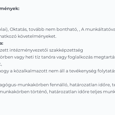
elmények:
lai), Oktatás, tovább nem bontható, , A munkáltatóva
onatkozó követelményeket.
a:
zett intézményvezetői szakképzettség
ben vagy heti tíz tanóra vagy foglalkozás megtartá
,
ogy a közalkalmazott nem áll a tevékenység folytatásá
agógus-munkakörben fennálló, határozatlan időre, t
unkakörben történő, határozatlan időre teljes munk