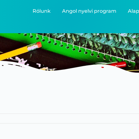
Rólunk
Angol nyelvi program
Alap