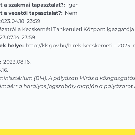
nt a szakmai tapasztalat?:
Igen
t a vezetői tapasztalat?:
Nem
023.04.18. 23:59
zatról a Kecskeméti Tankerületi Központ igazgatója
3.07.14. 23:59
ek helye:
http://kk.gov.hu/hirek-kecskemeti – 2023. má
:
2023.08.16.
.16.
minisztérium (BM). A pályázati kiírás a közigazgatás
áért a hatályos jogszabály alapján a pályázatot kií