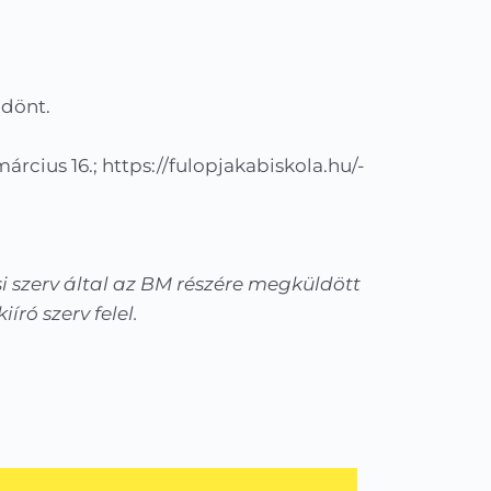
 dönt.
rcius 16.; https://fulopjakabiskola.hu/-
i szerv által az BM részére megküldött
ró szerv felel.