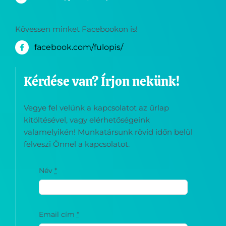
6116 Fülöpjakab, Templom utca 1.
Kövessen minket Facebookon is!
facebook.com/fulopis/
Kérdése van? Írjon nekünk!
Vegye fel velünk a kapcsolatot az űrlap
kitöltésével, vagy elérhetőségeink
valamelyikén! Munkatársunk rövid időn belül
felveszi Önnel a kapcsolatot.
Név
*
Email cím
*