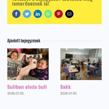
ismerőseinek is!
Facebook
Twitter
LinkedIn
WhatsApp
Pinterest
Email:
Ajánlott bejegyzések
Ausztriai sítábor
Magyar
napja
30.
2026.01.31.
2026.01.30