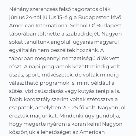
Kapcsolat
Néhány szerencsés felső tagozatos diák
június 24-től július 15-éig a Budapesten lévő
KRÉTA
American International School Of Budapest
táborában tölthette a szabadidejét. Nagyon
sokat tanultunk angolul, ugyanis magyarul
egyáltalán nem beszéltek hozzánk. A
táborban megannyi nemzetiségű diák vett
részt. A napi programok között mindig volt
úszás, sport, művészetek, de voltak mindig
választható programok is, mint például a
sütés, vizi csúszdázás vagy kutyás terápia is.
Több korosztály szerint voltak szétosztva a
csapatok, amelyben 20- 25 fő volt. Nagyon jól
éreztük magunkat. Mindenki úgy gondolja,
hogy megérte nyáron is korán kelni! Nagyon
köszönjük a lehetőséget az American