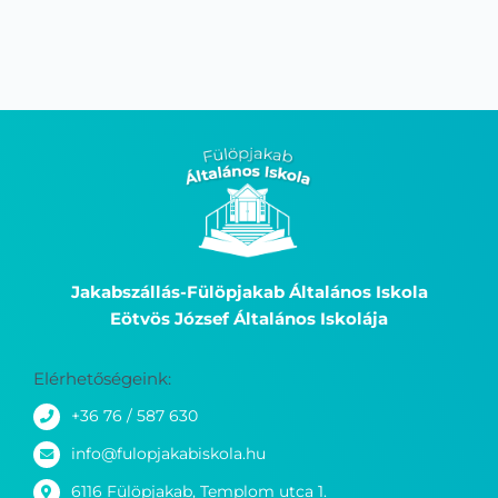
Jakabszállás-Fülöpjakab Általános Iskola
Eötvös József Általános Iskolája
Elérhetőségeink:
+36 76 / 587 630
info@fulopjakabiskola.hu