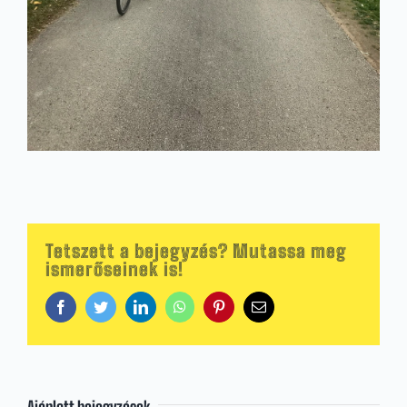
Tetszett a bejegyzés? Mutassa meg
ismerőseinek is!
Facebook
Twitter
LinkedIn
WhatsApp
Pinterest
Email:
Ajánlott bejegyzések