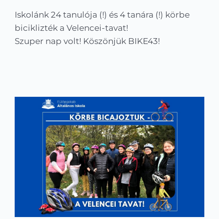
Kapcsolat
Iskolánk 24 tanulója (!) és 4 tanára (!) körbe
biciklizték a Velencei-tavat!
KRÉTA
Szuper nap volt! Köszönjük BIKE43!