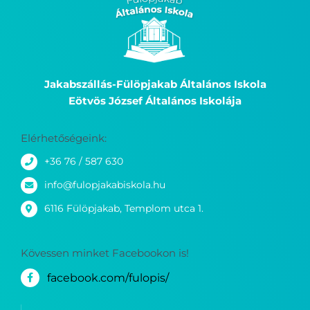
Jakabszállás-Fülöpjakab Általános Iskola
Eötvös József Általános Iskolája
Elérhetőségeink:
+36 76 / 587 630
info@fulopjakabiskola.hu
6116 Fülöpjakab, Templom utca 1.
Kövessen minket Facebookon is!
facebook.com/fulopis/