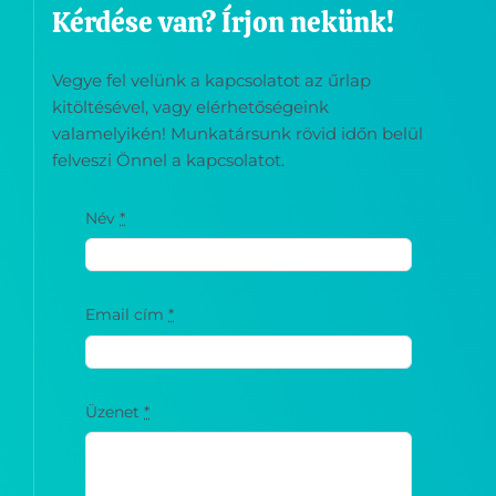
Kérdése van? Írjon nekünk!
Vegye fel velünk a kapcsolatot az űrlap
kitöltésével, vagy elérhetőségeink
valamelyikén! Munkatársunk rövid időn belül
felveszi Önnel a kapcsolatot.
Név
*
Email cím
*
Üzenet
*