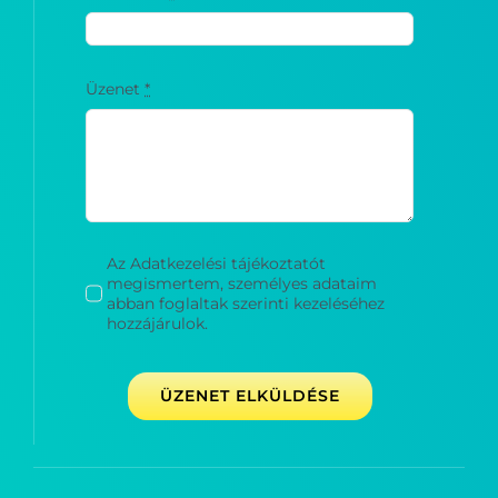
Üzenet
*
Az Adatkezelési tájékoztatót
megismertem, személyes adataim
abban foglaltak szerinti kezeléséhez
hozzájárulok.
ÜZENET ELKÜLDÉSE