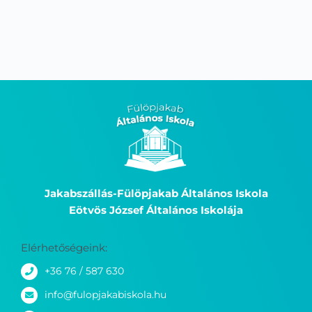
Jakabszállás-Fülöpjakab Általános Iskola
Eötvös József Általános Iskolája
Elérhetőségeink:
+36 76 / 587 630
info@fulopjakabiskola.hu