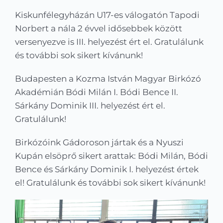
Kapcsolat
Kiskunfélegyházán U17-es válogatón Tapodi
Norbert a nála 2 évvel idősebbek között
KRÉTA
versenyezve is III. helyezést ért el. Gratulálunk
és további sok sikert kívánunk!
Budapesten a Kozma István Magyar Birkózó
Akadémián Bódi Milán I. Bódi Bence II.
Sárkány Dominik III. helyezést ért el.
Gratulálunk!
Birkózóink Gádoroson jártak és a Nyuszi
Kupán elsöprő sikert arattak: Bódi Milán, Bódi
Bence és Sárkány Dominik I. helyezést értek
el! Gratulálunk és további sok sikert kívánunk!