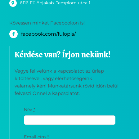
6116 Fülöpjakab, Templom utca 1.
Kövessen minket Facebookon is!
facebook.com/fulopis/
Kérdése van? Írjon nekünk!
Vegye fel velünk a kapcsolatot az űrlap
kitöltésével, vagy elérhetőségeink
valamelyikén! Munkatársunk rövid időn belül
felveszi Önnel a kapcsolatot.
Név
*
Email cím
*