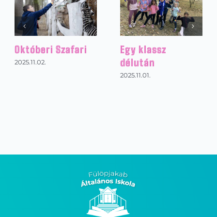
Ausztriai sítábor
A Magyarság
Házában jártak
2026.01.31.
tanulóink
2025.12.08.