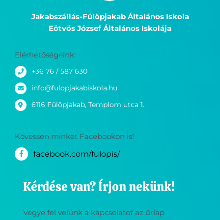
Jakabszállás-Fülöpjakab Általános Iskola
Eötvös József Általános Iskolája
Elérhetőségeink:
+36 76 / 587 630
info@fulopjakabiskola.hu
6116 Fülöpjakab, Templom utca 1.
Kövessen minket Facebookon is!
facebook.com/fulopis/
Kérdése van? Írjon nekünk!