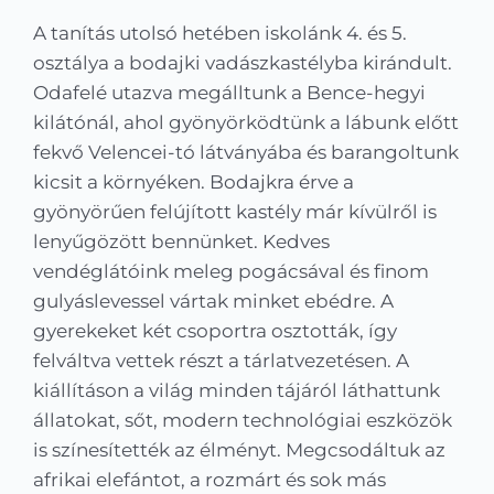
Kapcsolat
A tanítás utolsó hetében iskolánk 4. és 5.
osztálya a bodajki vadászkastélyba kirándult.
KRÉTA
Odafelé utazva megálltunk a Bence-hegyi
kilátónál, ahol gyönyörködtünk a lábunk előtt
fekvő Velencei-tó látványába és barangoltunk
kicsit a környéken. Bodajkra érve a
gyönyörűen felújított kastély már kívülről is
lenyűgözött bennünket. Kedves
vendéglátóink meleg pogácsával és finom
gulyáslevessel vártak minket ebédre. A
gyerekeket két csoportra osztották, így
felváltva vettek részt a tárlatvezetésen. A
kiállításon a világ minden tájáról láthattunk
állatokat, sőt, modern technológiai eszközök
is színesítették az élményt. Megcsodáltuk az
afrikai elefántot, a rozmárt és sok más