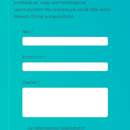
Vegye fel velünk a kapcsolatot az űrlap
kitöltésével, vagy elérhetőségeink
valamelyikén! Munkatársunk rövid időn belül
felveszi Önnel a kapcsolatot.
Név
*
Email cím
*
Üzenet
*