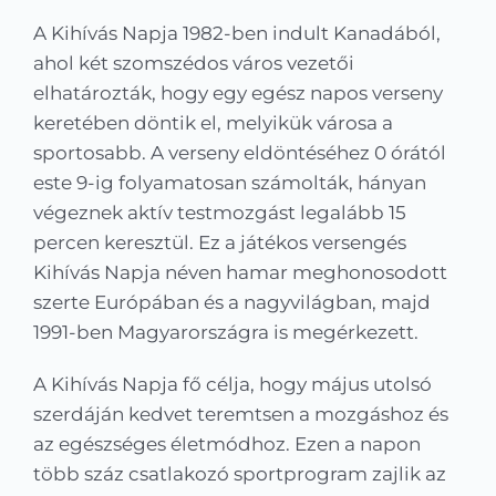
Kapcsolat
A Kihívás Napja 1982-ben indult Kanadából,
ahol két szomszédos város vezetői
KRÉTA
elhatározták, hogy egy egész napos verseny
keretében döntik el, melyikük városa a
sportosabb. A verseny eldöntéséhez 0 órától
este 9-ig folyamatosan számolták, hányan
végeznek aktív testmozgást legalább 15
percen keresztül. Ez a játékos versengés
Kihívás Napja néven hamar meghonosodott
szerte Európában és a nagyvilágban, majd
1991-ben Magyarországra is megérkezett.
A Kihívás Napja fő célja, hogy május utolsó
szerdáján kedvet teremtsen a mozgáshoz és
az egészséges életmódhoz. Ezen a napon
több száz csatlakozó sportprogram zajlik az