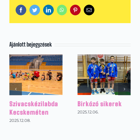
Facebook
Twitter
LinkedIn
WhatsApp
Pinterest
Email:
Ajánlott bejegyzések
Kézilabdázás az
Footgolf Mikulás
alsó tagozaton
torna
2026.01.31.
2025.12.22.