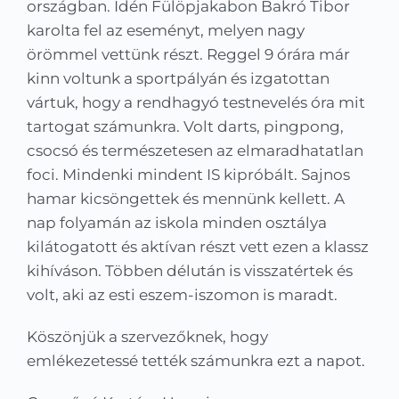
országban. Idén Fülöpjakabon Bakró Tibor
karolta fel az eseményt, melyen nagy
örömmel vettünk részt. Reggel 9 órára már
kinn voltunk a sportpályán és izgatottan
vártuk, hogy a rendhagyó testnevelés óra mit
tartogat számunkra. Volt darts, pingpong,
csocsó és természetesen az elmaradhatatlan
foci. Mindenki mindent IS kipróbált. Sajnos
hamar kicsöngettek és mennünk kellett. A
nap folyamán az iskola minden osztálya
kilátogatott és aktívan részt vett ezen a klassz
kihíváson. Többen délután is visszatértek és
volt, aki az esti eszem-iszomon is maradt.
Köszönjük a szervezőknek, hogy
emlékezetessé tették számunkra ezt a napot.