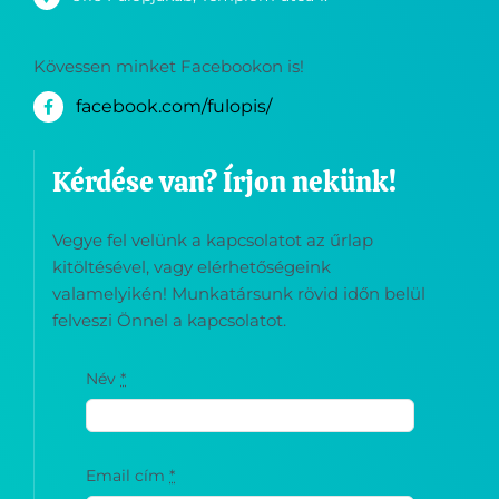
Kövessen minket Facebookon is!
facebook.com/fulopis/
Kérdése van? Írjon nekünk!
Vegye fel velünk a kapcsolatot az űrlap
kitöltésével, vagy elérhetőségeink
valamelyikén! Munkatársunk rövid időn belül
felveszi Önnel a kapcsolatot.
Név
*
Email cím
*