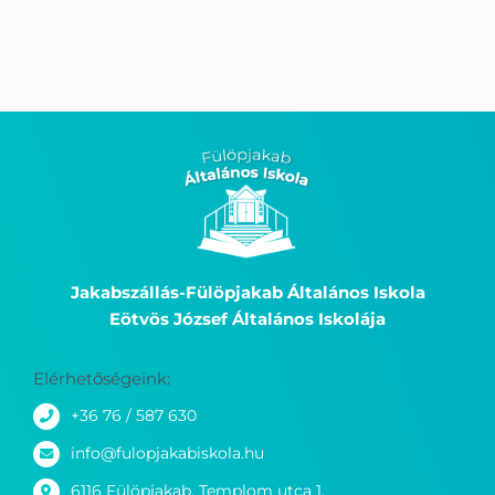
Jakabszállás-Fülöpjakab Általános Iskola
Eötvös József Általános Iskolája
Elérhetőségeink:
+36 76 / 587 630
info@fulopjakabiskola.hu
6116 Fülöpjakab, Templom utca 1.