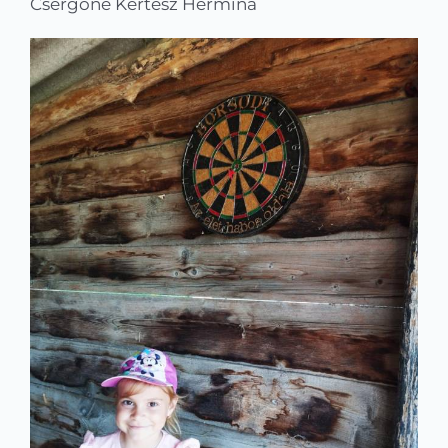
Csergőné Kertész Hermina