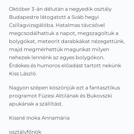
Kapcsolat
Október 3-án délután a negyedik osztály
Budapestre látogatott a Sváb hegyi
KRÉTA
Csillagvizsgálóba. Hatalmas távcsővel
megcsodálhattuk a napot, megszagoltuk a
bolygókat, meteorit darabkákat nézegettünk,
majd megmérhettük magunkat milyen
nehezek lennénk az egyes bolygókon.
Érdekes és humoros előadást tartott nekünk
Kiss László.
Nagyon szépen köszönjük ezt a fantasztikus
programot Füzesi Attilának és Bukovszki
apukának a szállítást.
Kissné Inoka Annamária
osztályfőnök