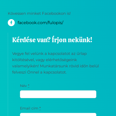
6116 Fülöpjakab, Templom utca 1.
Kövessen minket Facebookon is!
facebook.com/fulopis/
Kérdése van? Írjon nekünk!
Vegye fel velünk a kapcsolatot az űrlap
kitöltésével, vagy elérhetőségeink
valamelyikén! Munkatársunk rövid időn belül
felveszi Önnel a kapcsolatot.
Név
*
Email cím
*