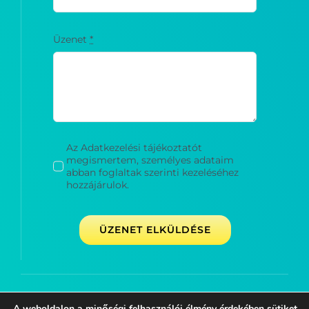
Üzenet
*
Az Adatkezelési tájékoztatót
megismertem, személyes adataim
abban foglaltak szerinti kezeléséhez
hozzájárulok.
ÜZENET ELKÜLDÉSE
A weboldalon a minőségi felhasználói élmény érdekében sütiket