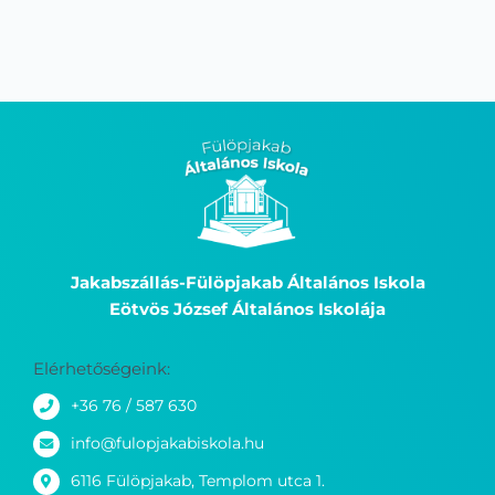
Jakabszállás-Fülöpjakab Általános Iskola
Eötvös József Általános Iskolája
Elérhetőségeink:
+36 76 / 587 630
info@fulopjakabiskola.hu