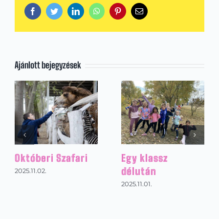
Facebook
Twitter
LinkedIn
WhatsApp
Pinterest
Email:
Ajánlott bejegyzések
Ausztriai sítábor
A Magyarság
Házában jártak
2026.01.31.
tanulóink
2025.12.08.