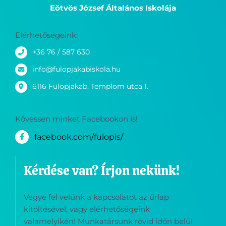
Jakabszállás-Fülöpjakab Általános Iskola
Eötvös József Általános Iskolája
Elérhetőségeink:
+36 76 / 587 630
info@fulopjakabiskola.hu
6116 Fülöpjakab, Templom utca 1.
Kövessen minket Facebookon is!
facebook.com/fulopis/
Kérdése van? Írjon nekünk!
Vegye fel velünk a kapcsolatot az űrlap
kitöltésével, vagy elérhetőségeink