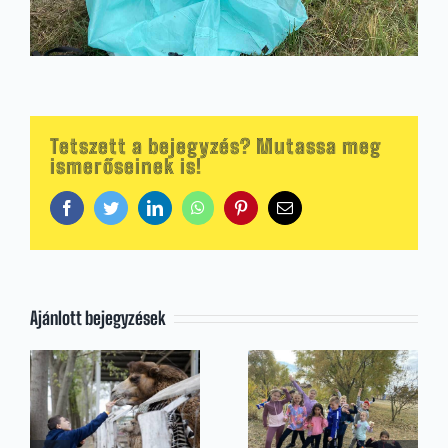
Tetszett a bejegyzés? Mutassa meg
ismerőseinek is!
Facebook
Twitter
LinkedIn
WhatsApp
Pinterest
Email:
Ajánlott bejegyzések