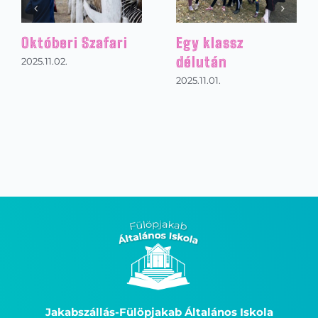
Ausztriai sítábor
A Magyarság
Házában jártak
2026.01.31.
tanulóink
2025.12.08.