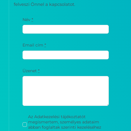
valamelyikén! Munkatársunk rövid időn belül
felveszi Önnel a kapcsolatot.
Név
*
Email cím
*
Üzenet
*
Az Adatkezelési tájékoztatót
megismertem, személyes adataim