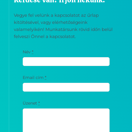
Vegye fel velünk a kapcsolatot az űrlap
kitöltésével, vagy elérhetőségeink
valamelyikén! Munkatársunk rövid időn belül
felveszi Önnel a kapcsolatot.
Név
*
Email cím
*
Üzenet
*