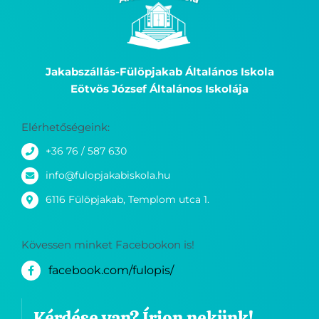
Jakabszállás-Fülöpjakab Általános Iskola
Eötvös József Általános Iskolája
Elérhetőségeink:
+36 76 / 587 630
info@fulopjakabiskola.hu
6116 Fülöpjakab, Templom utca 1.
Kövessen minket Facebookon is!
facebook.com/fulopis/
Kérdése van? Írjon nekünk!