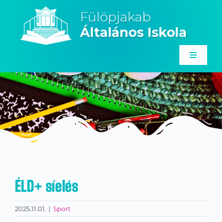
Kihagyás
Toggle
Navigat
Rólunk
Angol nyelvi program
Alapítvány
Hírek
Galéria
ÉLD+ síelés
Dokumentumok
2025.11.01.
|
Sport