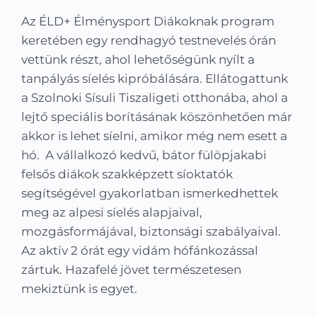
Kapcsolat
Az ÉLD+ Élménysport Diákoknak program
keretében egy rendhagyó testnevelés órán
KRÉTA
vettünk részt, ahol lehetőségünk nyílt a
tanpályás síelés kipróbálására. Ellátogattunk
a Szolnoki Sísuli Tiszaligeti otthonába, ahol a
lejtő speciális borításának köszönhetően már
akkor is lehet síelni, amikor még nem esett a
hó. A vállalkozó kedvű, bátor fülöpjakabi
felsős diákok szakképzett síoktatók
segítségével gyakorlatban ismerkedhettek
meg az alpesi síelés alapjaival,
mozgásformájával, biztonsági szabályaival.
Az aktív 2 órát egy vidám hófánkozással
zártuk. Hazafelé jövet természetesen
mekiztünk is egyet.