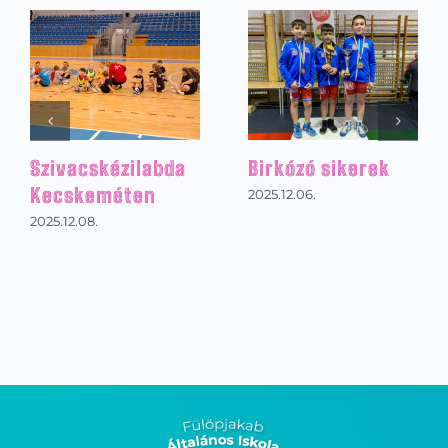
ózó sikerek
Kézilabdázás az
Footg
alsó tagozaton
torna
.06.
2026.01.31.
2025.12.2