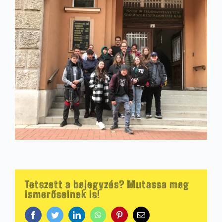
Tetszett a bejegyzés? Mutassa meg
ismerőseinek is!
Facebook
Twitter
LinkedIn
WhatsApp
Pinterest
Email: