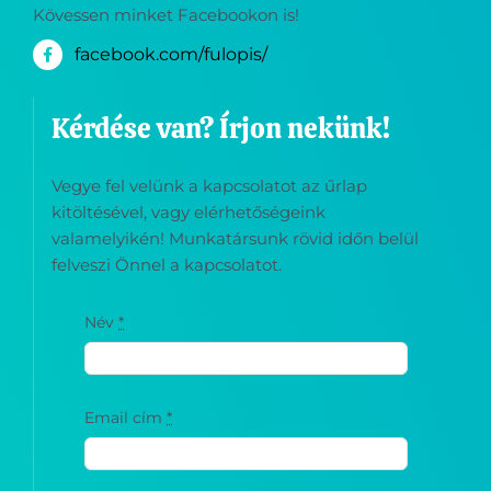
Kövessen minket Facebookon is!
facebook.com/fulopis/
Kérdése van? Írjon nekünk!
Vegye fel velünk a kapcsolatot az űrlap
kitöltésével, vagy elérhetőségeink
valamelyikén! Munkatársunk rövid időn belül
felveszi Önnel a kapcsolatot.
Név
*
Email cím
*