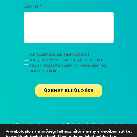
Üzenet
*
Az Adatkezelési tájékoztatót
megismertem, személyes adataim
abban foglaltak szerinti kezeléséhez
hozzájárulok.
ÜZENET ELKÜLDÉSE
Minden jog fenntartva © Fülöpjakab Általános Iskola
A weboldalon a minőségi felhasználói élmény érdekében sütiket
2020-
2026
használunk.Ezeket a
beállítások
oldalon lehet módosítani.