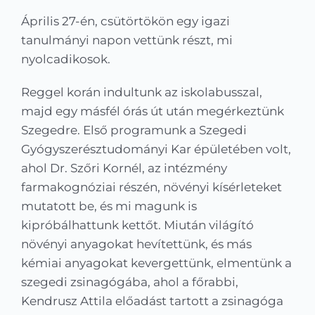
Kapcsolat
Április 27-én, csütörtökön egy igazi
tanulmányi napon vettünk részt, mi
KRÉTA
nyolcadikosok.
Reggel korán indultunk az iskolabusszal,
majd egy másfél órás út után megérkeztünk
Szegedre. Első programunk a Szegedi
Gyógyszerésztudományi Kar épületében volt,
ahol Dr. Szőri Kornél, az intézmény
farmakognóziai részén, növényi kísérleteket
mutatott be, és mi magunk is
kipróbálhattunk kettőt. Miután világító
növényi anyagokat hevítettünk, és más
kémiai anyagokat kevergettünk, elmentünk a
szegedi zsinagógába, ahol a főrabbi,
Kendrusz Attila előadást tartott a zsinagóga