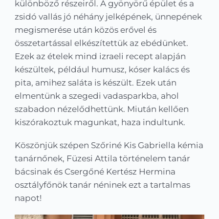
különböző részeiről. A gyönyörű épület és a
zsidó vallás jó néhány jelképének, ünnepének
megismerése után közös erővel és
összetartással elkészítettük az ebédünket.
Ezek az ételek mind izraeli recept alapján
készültek, például humusz, kóser kalács és
pita, amihez saláta is készült. Ezek után
elmentünk a szegedi vadasparkba, ahol
szabadon nézelődhettünk. Miután kellően
kiszórakoztuk magunkat, haza indultunk.
Köszönjük szépen Szőriné Kis Gabriella kémia
tanárnőnek, Füzesi Attila történelem tanár
bácsinak és Csergőné Kertész Hermina
osztályfőnök tanár néninek ezt a tartalmas
napot!