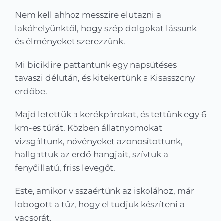
Kapcsolat
Nem kell ahhoz messzire elutazni a
lakóhelyünktől, hogy szép dolgokat lássunk
KRÉTA
és élményeket szerezzünk.
Mi biciklire pattantunk egy napsütéses
tavaszi délután, és kitekertünk a Kisasszony
erdőbe.
Majd letettük a kerékpárokat, és tettünk egy 6
km-es túrát. Közben állatnyomokat
vizsgáltunk, növényeket azonosítottunk,
hallgattuk az erdő hangjait, szívtuk a
fenyőillatú, friss levegőt.
Este, amikor visszaértünk az iskolához, már
lobogott a tűz, hogy el tudjuk készíteni a
vacsorát.