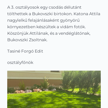
Kapcsolat
A 3. osztályosok egy csodás délutánt
tölthettek a Bukovszki birtokon. Katona Attila
KRÉTA
nagylelkű felajánlásaként gyönyörű
környezetben készültek a vidám fotók.
Köszönjük Attilának, és a vendéglátónak,
Bukovszki Zsoltnak.
Tasiné Forgó Edit
osztályfőnök