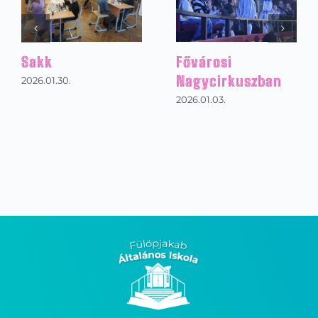
Magyar kultúra
Suliban alvós buli
napja
2026.01.30.
2026.01.30.