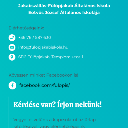
Jakabszállás-Fülöpjakab Általános Iskola
Eötvös József Általános Iskolája
Elérhetőségeink:
+36 76 / 587 630
info@fulopjakabiskola.hu
6116 Fülöpjakab, Templom utca 1.
Kövessen minket Facebookon is!
facebook.com/fulopis/
Kérdése van? Írjon nekünk!
Vegye fel velünk a kapcsolatot az űrlap
kitöltésével, vagy elérhetőségeink