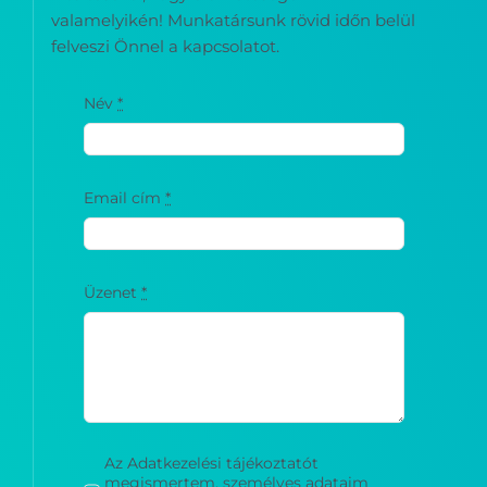
valamelyikén! Munkatársunk rövid időn belül
felveszi Önnel a kapcsolatot.
Név
*
Email cím
*
Üzenet
*
Az Adatkezelési tájékoztatót
megismertem, személyes adataim