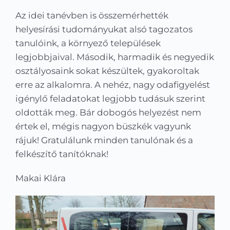
Kapcsolat
Az idei tanévben is összemérhették
helyesírási tudományukat alsó tagozatos
KRÉTA
tanulóink, a környező települések
legjobbjaival. Második, harmadik és negyedik
osztályosaink sokat készültek, gyakoroltak
erre az alkalomra. A nehéz, nagy odafigyelést
igénylő feladatokat legjobb tudásuk szerint
oldották meg. Bár dobogós helyezést nem
értek el, mégis nagyon büszkék vagyunk
rájuk! Gratulálunk minden tanulónak és a
felkészítő tanítóknak!
Makai Klára