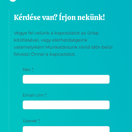
Kérdése van? Írjon nekünk!
Vegye fel velünk a kapcsolatot az űrlap
kitöltésével, vagy elérhetőségeink
valamelyikén! Munkatársunk rövid időn belül
felveszi Önnel a kapcsolatot.
Név
*
Email cím
*
Üzenet
*