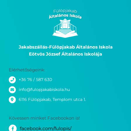
Jakabszállás-Fülöpjakab Általános Iskola
Eötvös József Általános Iskolája
Elérhetőségeink:
+36 76 / 587 630
info@fulopjakabiskola.hu
6116 Fülöpjakab, Templom utca 1.
Kövessen minket Facebookon is!
facebook.com/fulopis/