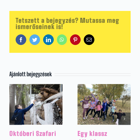
Tetszett a bejegyzés? Mutassa meg
ismerőseinek is!
Facebook
Twitter
LinkedIn
WhatsApp
Pinterest
Email:
Ajánlott bejegyzések
Októberi Szafari
Egy klassz