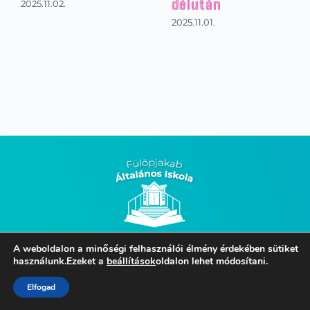
délután
2025.11.02.
2025.11.01.
Jakabszállás-Fülöpjakab Általános Iskola
A weboldalon a minőségi felhasználói élmény érdekében sütiket
használunk.Ezeket a
beállítások
oldalon lehet módosítani.
Eötvös József Általános Iskolája
Elfogad
Elérhetőségeink: