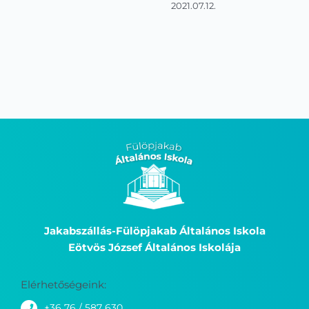
Jakabszállás-Fülöpjakab Általános Iskola
Eötvös József Általános Iskolája
Elérhetőségeink:
+36 76 / 587 630
info@fulopjakabiskola.hu