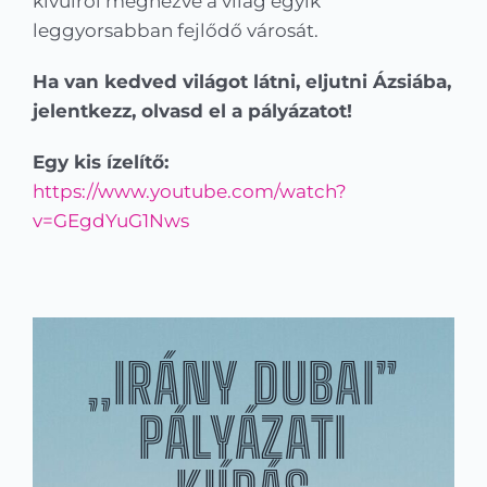
kívülről megnézve a világ egyik
leggyorsabban fejlődő városát.
Ha van kedved világot látni, eljutni Ázsiába,
jelentkezz, olvasd el a pályázatot!
Egy kis ízelítő:
https://www.youtube.com/watch?
v=GEgdYuG1Nws
„IRÁNY DUBAI”
PÁLYÁZATI