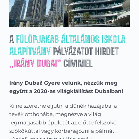
A
FÜLÖPJAKAB ÁLTALÁNOS ISKOLA
ALAPÍTVÁNY
PÁLYÁZATOT HIRDET
„IRÁNY DUBAI”
CÍMMEL
Irány Dubai! Gyere velünk, nézzük meg
együtt a 2020-as világkiállítást Dubaiban!
Ki ne szeretne eljutni a dűnék hazájába, a
tevék otthonába, megnézve a világ
legmagasabb épületét az előtte felszökő
szökőkúttal vagy körbehajózni a pálmát,