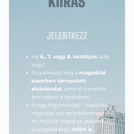
KIÍRÁS
JELENTKEZZ
Ha
6., 7. vagy 8. osztályos
diák
vagy!
Fogalmazd meg a
magaddal
szemben támasztott
elvárásodat
, amit el szeretnél
érni ebben a tanévben!
Írj egy fogalmazást – legalább
négyszáz szó terjedelemben –
mi motivál téged az utazásban,
a világlátásban,
miért is