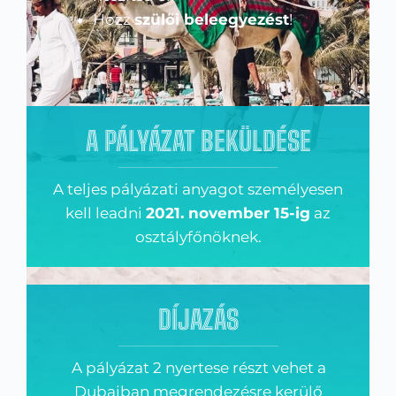
Hozz
szülői beleegyezést
!
A PÁLYÁZAT BEKÜLDÉSE
A teljes pályázati anyagot személyesen
kell leadni
2021. november 15-ig
az
osztályfőnöknek.
DÍJAZÁS
A pályázat 2 nyertese részt vehet a
Dubaiban megrendezésre kerülő