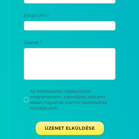
Email cím
*
Üzenet
*
Az Adatkezelési tájékoztatót
megismertem, személyes adataim
abban foglaltak szerinti kezeléséhez
hozzájárulok.
ÜZENET ELKÜLDÉSE