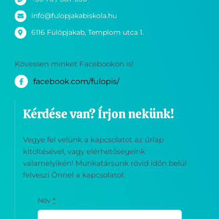
6116 Fülöpjakab, Templom utca 1.
Kövessen minket Facebookon is!
facebook.com/fulopis/
Kérdése van? Írjon nekünk!
Vegye fel velünk a kapcsolatot az űrlap
kitöltésével, vagy elérhetőségeink
valamelyikén! Munkatársunk rövid időn belül
felveszi Önnel a kapcsolatot.
Név
*