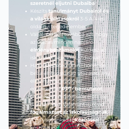
szeretnél eljutni Dubaiba
!
Készíts
tanulmányt Dubairól és
a világkiállításokról
3-5 A/4-es
oldalnyi terjedelemben!
Vállalnod kell továbbá azt, hogy
az utazás minden napjáról
élménybeszámolót
küldesz az
iskolának képekkel, videóval!
Hazaérkezésed után 1 hónapon
belül állíts össze az utazásról egy
élménybeszámolóval
egybekötött
PPT- bemutatót
,
amelyet az érdeklődők előtt elő
is adsz majd. Valamint írj rövid
fogalmazást az iskolaújságnak
!
A pályamunkádat
kézírással
készítsd el!