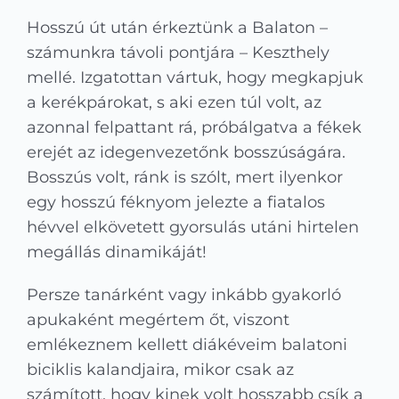
Kapcsolat
Hosszú út után érkeztünk a Balaton –
számunkra távoli pontjára – Keszthely
KRÉTA
mellé. Izgatottan vártuk, hogy megkapjuk
a kerékpárokat, s aki ezen túl volt, az
azonnal felpattant rá, próbálgatva a fékek
erejét az idegenvezetőnk bosszúságára.
Bosszús volt, ránk is szólt, mert ilyenkor
egy hosszú féknyom jelezte a fiatalos
hévvel elkövetett gyorsulás utáni hirtelen
megállás dinamikáját!
Persze tanárként vagy inkább gyakorló
apukaként megértem őt, viszont
emlékeznem kellett diákéveim balatoni
biciklis kalandjaira, mikor csak az
számított, hogy kinek volt hosszabb csík a