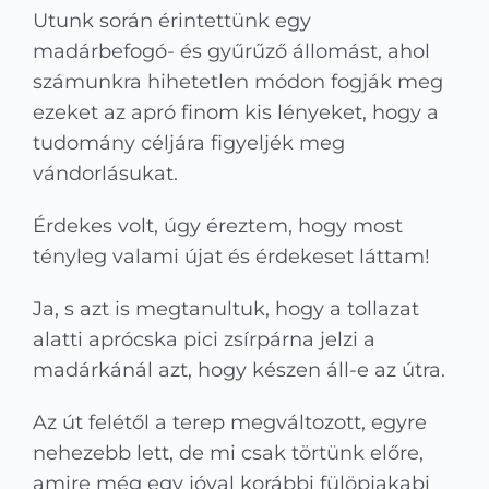
Utunk során érintettünk egy
madárbefogó- és gyűrűző állomást, ahol
számunkra hihetetlen módon fogják meg
ezeket az apró finom kis lényeket, hogy a
tudomány céljára figyeljék meg
vándorlásukat.
Érdekes volt, úgy éreztem, hogy most
tényleg valami újat és érdekeset láttam!
Ja, s azt is megtanultuk, hogy a tollazat
alatti aprócska pici zsírpárna jelzi a
madárkánál azt, hogy készen áll-e az útra.
Az út felétől a terep megváltozott, egyre
nehezebb lett, de mi csak törtünk előre,
amire még egy jóval korábbi fülöpjakabi