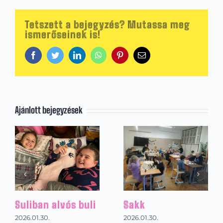
Tetszett a bejegyzés? Mutassa meg
ismerőseinek is!
Facebook
Twitter
LinkedIn
WhatsApp
Pinterest
Email:
Ajánlott bejegyzések
k
Kézilabdázás az
Magya
alsó tagozaton
napja
1.30.