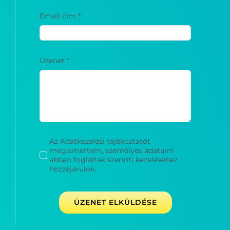
Email cím
*
Üzenet
*
Az Adatkezelési tájékoztatót
megismertem, személyes adataim
abban foglaltak szerinti kezeléséhez
hozzájárulok.
ÜZENET ELKÜLDÉSE