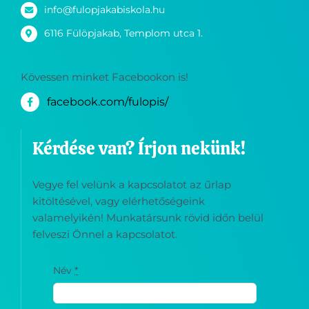
info@fulopjakabiskola.hu
6116 Fülöpjakab, Templom utca 1.
Kövessen minket Facebookon is!
facebook.com/fulopis/
Kérdése van? Írjon nekünk!
Vegye fel velünk a kapcsolatot az űrlap
kitöltésével, vagy elérhetőségeink
valamelyikén! Munkatársunk rövid időn belül
felveszi Önnel a kapcsolatot.
Név
*