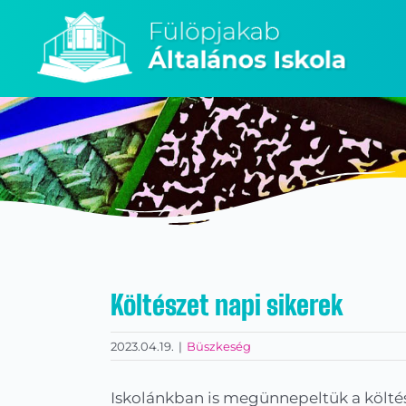
Kihagyás
Költészet napi sikerek
2023.04.19.
|
Büszkeség
Iskolánkban is megünnepeltük a költész