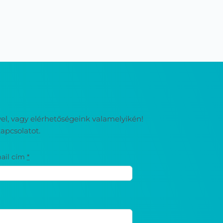
ével, vagy elérhetőségeink valamelyikén!
apcsolatot.
ail cím
*