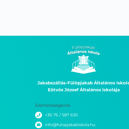
Jakabszállás-Fülöpjakab Általános Iskol
Eötvös József Általános Iskolája
Elérhetőségeink:
+36 76 / 587 630
info@fulopjakabiskola.hu