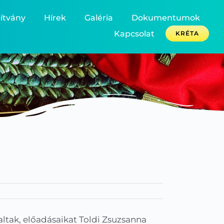
ítvány
Hírek
Galéria
Dokumentumok
Kapcsolat
KRÉTA
altak, előadásaikat Toldi Zsuzsanna