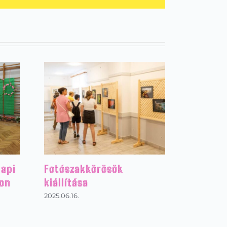
api
Fotószakkörösök
on
kiállítása
2025.06.16.