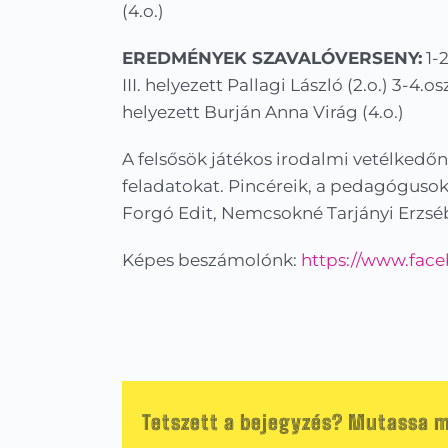
(4.o.)
EREDMÉNYEK SZAVALÓVERSENY:
1-2
III. helyezett Pallagi László (2.o.) 3-4.o
helyezett Burján Anna Virág (4.o.)
A felsősök játékos irodalmi vetélkedőn
feladatokat. Pincéreik, a pedagógusok
Forgó Edit, Nemcsokné Tarjányi Erzsé
Képes beszámolónk:
https://www.fac
Tetszett a bejegyzés? Mutassa m