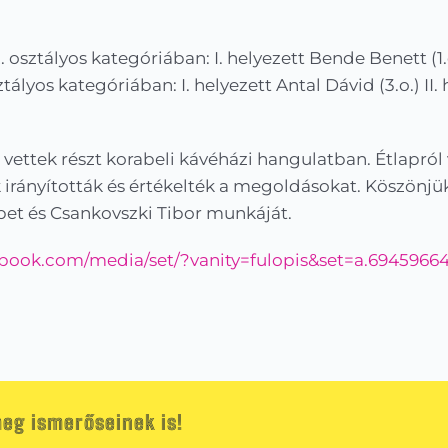
. osztályos kategóriában: I. helyezett Bende Benett (1.o
sztályos kategóriában: I. helyezett Antal Dávid (3.o.) II. 
 vettek részt korabeli kávéházi hangulatban. Étlapról
 irányították és értékelték a megoldásokat. Köszönj
bet és Csankovszki Tibor munkáját.
ebook.com/media/set/?vanity=fulopis&set=a.6945966
eg ismerőseinek is!