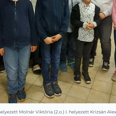
helyezett Molnár Viktória (2.o.) I. helyezett Krizsán Ale