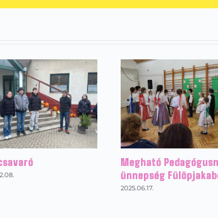
csavaró
Megható Pedagógusn
ünnepség Fülöpjakab
2.08.
2025.06.17.