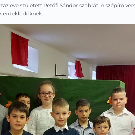
záz éve született Petőfi Sándor szobrát. A szépíró ver
ák érdeklődőknek.