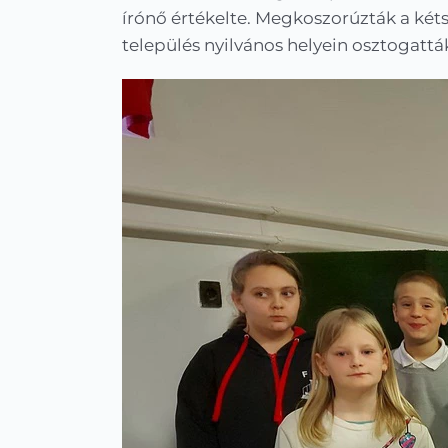
írónő értékelte. Megkoszorúzták a kéts
település nyilvános helyein osztogatt