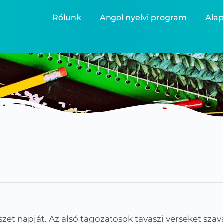
Rólunk
Angol nyelvi program
Alap
et napját. Az alsó tagozatosok tavaszi verseket szav