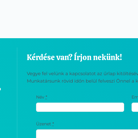
Kérdése van? Írjon nekünk!
Vegye fel velünk a kapcsolatot az űrlap kitöltés
Munkatársunk rövid időn belül felveszi Önnel a k
a
Név
*
Em
Üzenet
*