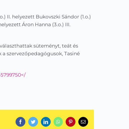
.) II. helyezett Bukovszki Sándor (1.o.)
helyezett Áron Hanna (3.o.) III.
 választhattak süteményt, teát és
ük a szervezőpedagógusok, Tasiné
45799750</
Facebook
Twitter
LinkedIn
WhatsApp
Pinterest
Email: