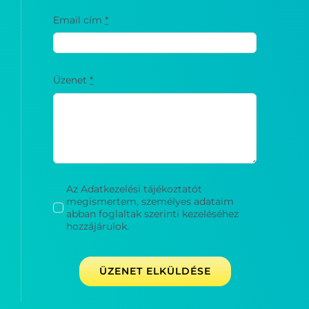
Email cím
*
Üzenet
*
Az Adatkezelési tájékoztatót
megismertem, személyes adataim
abban foglaltak szerinti kezeléséhez
hozzájárulok.
ÜZENET ELKÜLDÉSE