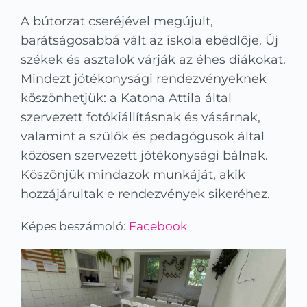
Kapcsolat
A bútorzat cseréjével megújult,
barátságosabbá vált az iskola ebédlője. Új
KRÉTA
székek és asztalok várják az éhes diákokat.
Mindezt jótékonysági rendezvényeknek
köszönhetjük: a Katona Attila által
szervezett fotókiállításnak és vásárnak,
valamint a szülők és pedagógusok által
közösen szervezett jótékonysági bálnak.
Köszönjük mindazok munkáját, akik
hozzájárultak e rendezvények sikeréhez.
Képes beszámoló:
Facebook