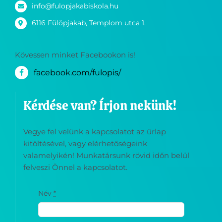
info@fulopjakabiskola.hu
6116 Fülöpjakab, Templom utca 1.
Kövessen minket Facebookon is!
facebook.com/fulopis/
Kérdése van? Írjon nekünk!
Vegye fel velünk a kapcsolatot az űrlap
kitöltésével, vagy elérhetőségeink
valamelyikén! Munkatársunk rövid időn belül
felveszi Önnel a kapcsolatot.
Név
*