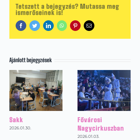
Tetszett a bejegyzés? Mutassa meg
ismerőseinek is!
Facebook
Twitter
LinkedIn
WhatsApp
Pinterest
Email:
Ajánlott bejegyzések
Fővárosi
Magyar 
Nagycirkuszban
napja
2026.01.03.
2026.01.30.