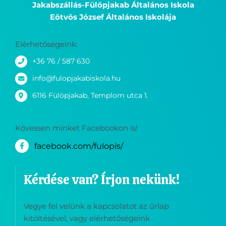
Jakabszállás-Fülöpjakab Általános Iskola
Eötvös József Általános Iskolája
Elérhetőségeink:
+36 76 / 587 630
info@fulopjakabiskola.hu
6116 Fülöpjakab, Templom utca 1.
Kövessen minket Facebookon is!
facebook.com/fulopis/
Kérdése van? Írjon nekünk!
Vegye fel velünk a kapcsolatot az űrlap
kitöltésével, vagy elérhetőségeink