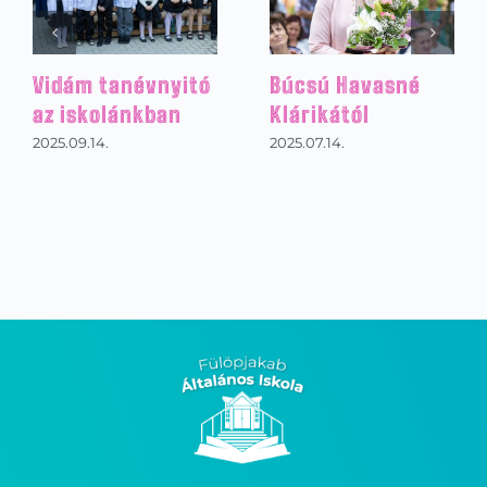
Karácsonyi műsor
Október 6.
ünnepség
2026.01.03.
2025.10.10.