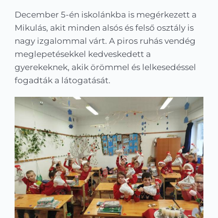
Kapcsolat
December 5-én iskolánkba is megérkezett a
Mikulás, akit minden alsós és felső osztály is
KRÉTA
nagy izgalommal várt. A piros ruhás vendég
meglepetésekkel kedveskedett a
gyerekeknek, akik örömmel és lelkesedéssel
fogadták a látogatását.