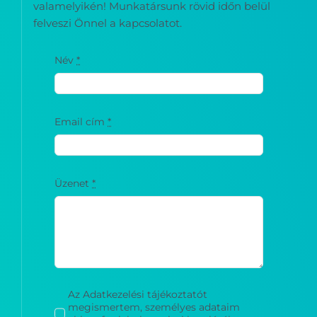
valamelyikén! Munkatársunk rövid időn belül
felveszi Önnel a kapcsolatot.
Név
*
Email cím
*
Üzenet
*
Az Adatkezelési tájékoztatót
megismertem, személyes adataim