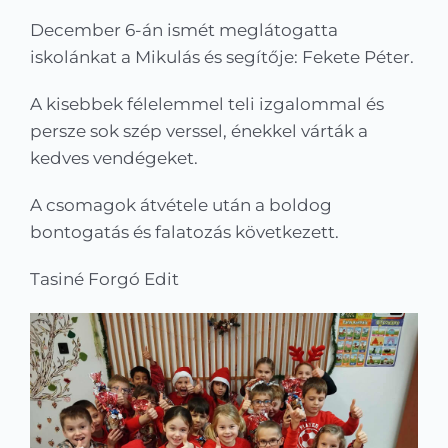
Kapcsolat
December 6-án ismét meglátogatta
iskolánkat a Mikulás és segítője: Fekete Péter.
KRÉTA
A kisebbek félelemmel teli izgalommal és
persze sok szép verssel, énekkel várták a
kedves vendégeket.
A csomagok átvétele után a boldog
bontogatás és falatozás következett.
Tasiné Forgó Edit