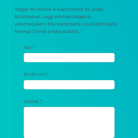
Vegye fel velünk a kapcsolatot az űrlap
kitöltésével, vagy elérhetőségeink
valamelyikén! Munkatársunk rövid időn belül
felveszi Önnel a kapcsolatot.
Név
*
Email cím
*
Üzenet
*