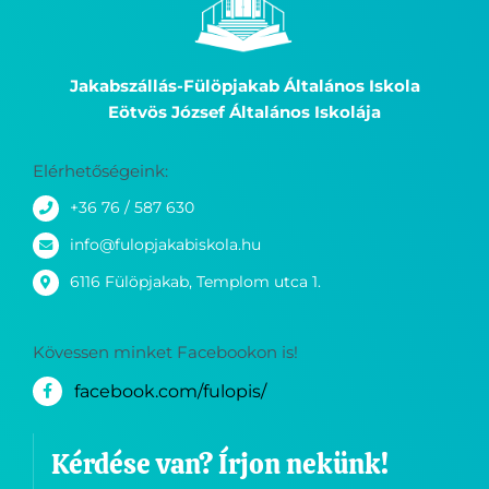
Jakabszállás-Fülöpjakab Általános Iskola
Eötvös József Általános Iskolája
Elérhetőségeink:
+36 76 / 587 630
info@fulopjakabiskola.hu
6116 Fülöpjakab, Templom utca 1.
Kövessen minket Facebookon is!
facebook.com/fulopis/
Kérdése van? Írjon nekünk!