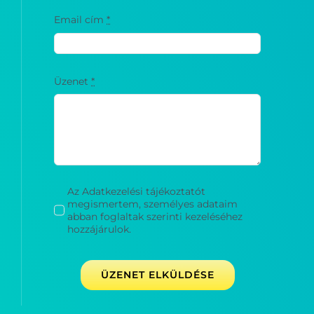
Email cím
*
Üzenet
*
Az Adatkezelési tájékoztatót
megismertem, személyes adataim
abban foglaltak szerinti kezeléséhez
hozzájárulok.
ÜZENET ELKÜLDÉSE