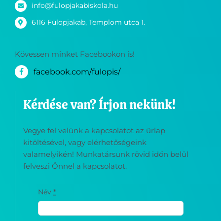
info@fulopjakabiskola.hu
6116 Fülöpjakab, Templom utca 1.
Kövessen minket Facebookon is!
facebook.com/fulopis/
Kérdése van? Írjon nekünk!
Vegye fel velünk a kapcsolatot az űrlap
kitöltésével, vagy elérhetőségeink
valamelyikén! Munkatársunk rövid időn belül
felveszi Önnel a kapcsolatot.
Név
*