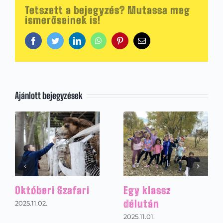
Tetszett a bejegyzés? Mutassa meg
ismerőseinek is!
Facebook
Twitter
LinkedIn
WhatsApp
Pinterest
Email:
Ajánlott bejegyzések
ari
Egy klassz
Ausztriai sítáb
délután
2026.01.31.
2025.11.01.