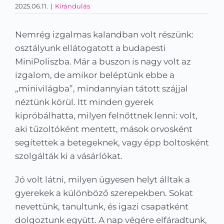
2025.06.11.
|
Kirándulás
Kapcsolat
KRÉTA
Nemrég izgalmas kalandban volt részünk:
osztályunk ellátogatott a budapesti
MiniPoliszba. Már a buszon is nagy volt az
izgalom, de amikor beléptünk ebbe a
„minivilágba”, mindannyian tátott szájjal
néztünk körül. Itt minden gyerek
kipróbálhatta, milyen felnőttnek lenni: volt,
aki tűzoltóként mentett, mások orvosként
segítettek a betegeknek, vagy épp boltosként
szolgálták ki a vásárlókat.
Jó volt látni, milyen ügyesen helyt álltak a
gyerekek a különböző szerepekben. Sokat
nevettünk, tanultunk, és igazi csapatként
dolgoztunk együtt. A nap végére elfáradtunk,