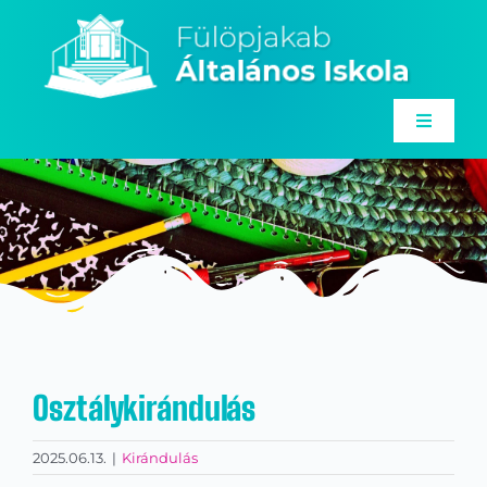
Kihagyás
Toggle
Navigat
Rólunk
Angol nyelvi program
Alapítvány
Hírek
Galéria
Osztálykirándulás
Dokumentumok
2025.06.13.
|
Kirándulás