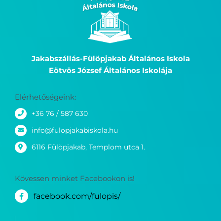
Jakabszállás-Fülöpjakab Általános Iskola
Eötvös József Általános Iskolája
Elérhetőségeink:
+36 76 / 587 630
info@fulopjakabiskola.hu
6116 Fülöpjakab, Templom utca 1.
Kövessen minket Facebookon is!
facebook.com/fulopis/
Kérdése van? Írjon nekünk!