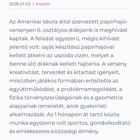
2026.01.03.
|
Kreatív
Kapcsolat
KRÉTA
Az Amerikai Iskola által szervezett papírhajó-
versenyen 6. osztályos diákjaink is meghívást
kaptak. A feladat egyszerű, mégis kihívást
jelentő volt: saját készítésű papírhajóval
kellett átkelni az uszoda vizén, melyet a
benne ülő diáknak kellett hajtania. A verseny
kreativitást, tervezést és kitartást igényelt,
miközben játékos formában erősítette az
együttműködést, a problémamegoldást, a
fizika törvényszerűségeinek és a geometria
alapjainak ismeretét, azok gyakorlati
alkalmazását. Az 1 hónapon át tartó közös
munka egyszerre volt sportos, gondolkodtató
és emlékezetes közösségi élmény.