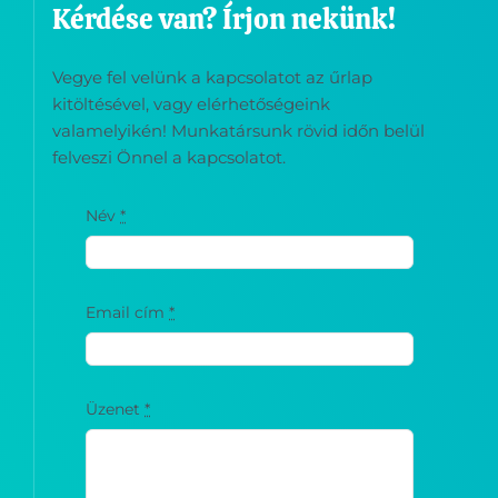
Vegye fel velünk a kapcsolatot az űrlap
kitöltésével, vagy elérhetőségeink
valamelyikén! Munkatársunk rövid időn belül
felveszi Önnel a kapcsolatot.
Név
*
Email cím
*
Üzenet
*