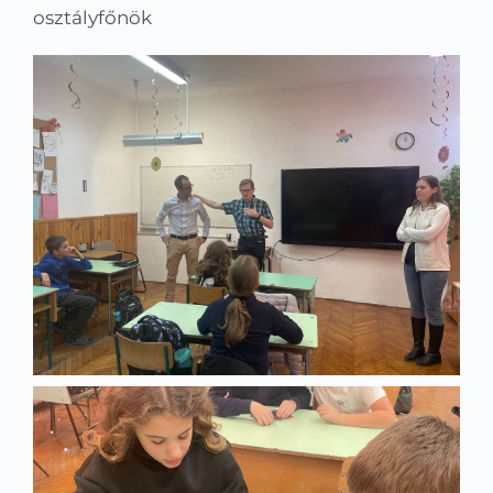
osztályfőnök