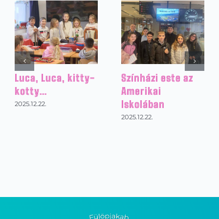
Projekt munka
Hóembert
történelem órára
építettünk
2026.01.31.
2026.01.30.