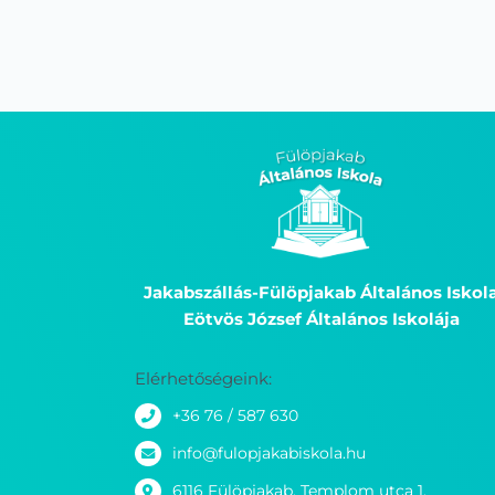
Jakabszállás-Fülöpjakab Általános Iskol
Eötvös József Általános Iskolája
Elérhetőségeink:
+36 76 / 587 630
info@fulopjakabiskola.hu
6116 Fülöpjakab, Templom utca 1.