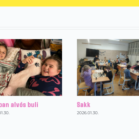
ban alvós buli
Sakk
1.30.
2026.01.30.