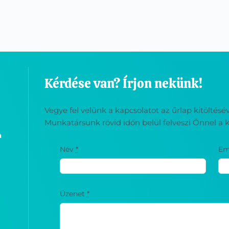
Kérdése van? Írjon nekünk!
Vegye fel velünk a kapcsolatot az űrlap kitöltés
Munkatársunk rövid időn belül felveszi Önnel a k
a
Név
*
Em
Üzenet
*