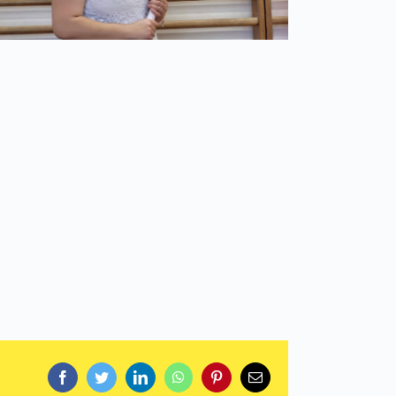
Facebook
Twitter
LinkedIn
WhatsApp
Pinterest
Email: