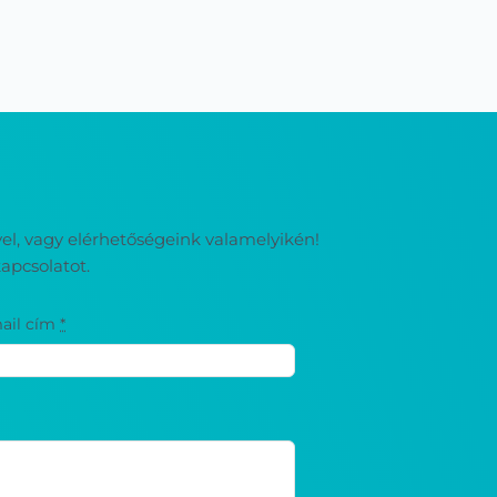
ével, vagy elérhetőségeink valamelyikén!
apcsolatot.
ail cím
*