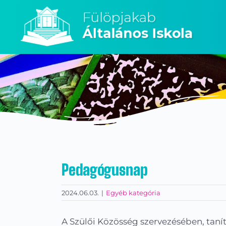
Kihagyás
Pedagógusnap
2024.06.03.
|
Egyéb kategória
A Szülői Közösség szervezésében, taní