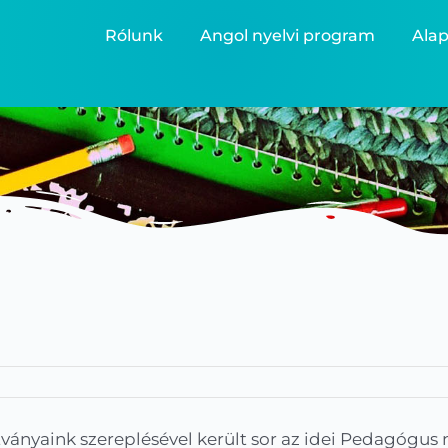
Rólunk
Angol nyelvi program
Alap
tványaink szereplésével került sor az idei Pedagógu