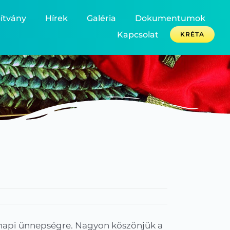
ítvány
Hírek
Galéria
Dokumentumok
Kapcsolat
KRÉTA
s napi ünnepségre. Nagyon köszönjük a