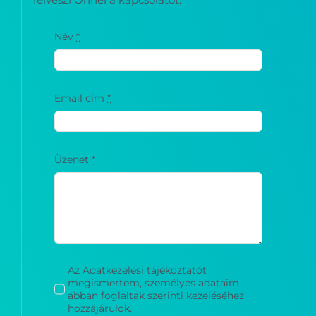
Név
*
Email cím
*
Üzenet
*
Az Adatkezelési tájékoztatót
megismertem, személyes adataim
abban foglaltak szerinti kezeléséhez
hozzájárulok.