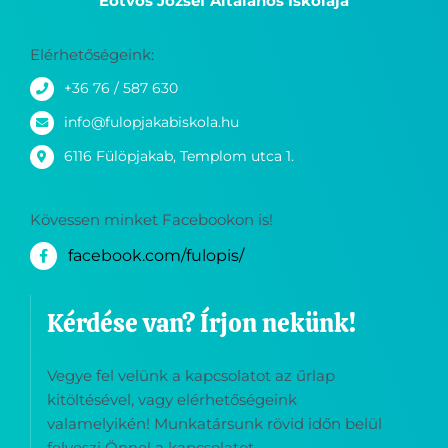
Eötvös József Általános Iskolája
Elérhetőségeink:
+36 76 / 587 630
info@fulopjakabiskola.hu
6116 Fülöpjakab, Templom utca 1.
Kövessen minket Facebookon is!
facebook.com/fulopis/
Kérdése van? Írjon nekünk!
Vegye fel velünk a kapcsolatot az űrlap
kitöltésével, vagy elérhetőségeink
valamelyikén! Munkatársunk rövid időn belül
felveszi Önnel a kapcsolatot.