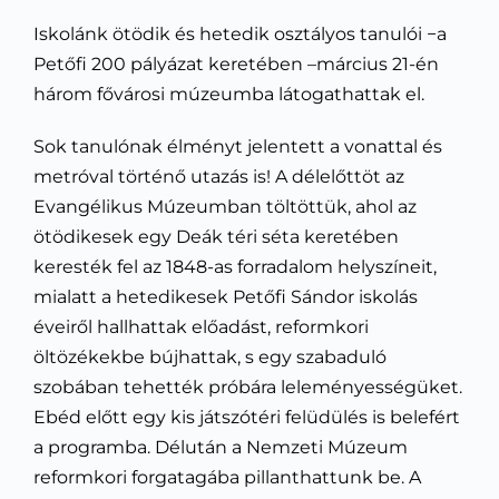
Kapcsolat
Iskolánk ötödik és hetedik osztályos tanulói −a
Petőfi 200 pályázat keretében –március 21-én
KRÉTA
három fővárosi múzeumba látogathattak el.
Sok tanulónak élményt jelentett a vonattal és
metróval történő utazás is! A délelőttöt az
Evangélikus Múzeumban töltöttük, ahol az
ötödikesek egy Deák téri séta keretében
keresték fel az 1848-as forradalom helyszíneit,
mialatt a hetedikesek Petőfi Sándor iskolás
éveiről hallhattak előadást, reformkori
öltözékekbe bújhattak, s egy szabaduló
szobában tehették próbára leleményességüket.
Ebéd előtt egy kis játszótéri felüdülés is belefért
a programba. Délután a Nemzeti Múzeum
reformkori forgatagába pillanthattunk be. A