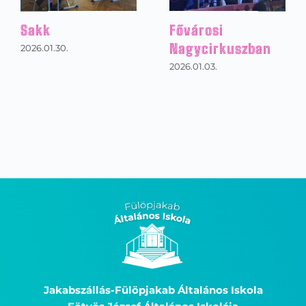
Sakk
Fővárosi
Nagycirkuszban
2026.01.30.
2026.01.03.
Jakabszállás-Fülöpjakab Általános Iskola