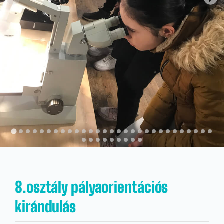
Kapcsolat
KRÉTA
8.osztály pályaorientációs
kirándulás