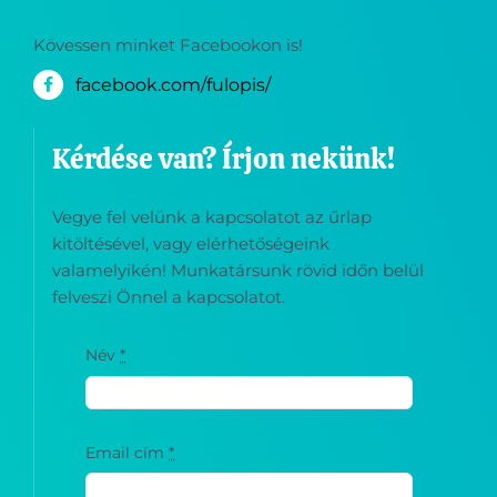
Kövessen minket Facebookon is!
facebook.com/fulopis/
Kérdése van? Írjon nekünk!
Vegye fel velünk a kapcsolatot az űrlap
kitöltésével, vagy elérhetőségeink
valamelyikén! Munkatársunk rövid időn belül
felveszi Önnel a kapcsolatot.
Név
*
Email cím
*