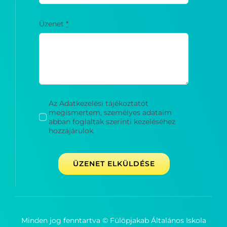
Üzenet
*
Az Adatkezelési tájékoztatót
megismertem, személyes adataim
abban foglaltak szerinti kezeléséhez
hozzájárulok.
ÜZENET ELKÜLDÉSE
Minden jog fenntartva © Fülöpjakab Általános Iskola