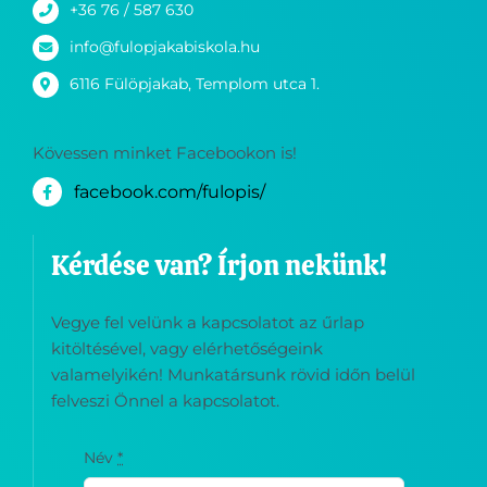
+36 76 / 587 630
info@fulopjakabiskola.hu
6116 Fülöpjakab, Templom utca 1.
Kövessen minket Facebookon is!
facebook.com/fulopis/
Kérdése van? Írjon nekünk!
Vegye fel velünk a kapcsolatot az űrlap
kitöltésével, vagy elérhetőségeink
valamelyikén! Munkatársunk rövid időn belül
felveszi Önnel a kapcsolatot.
Név
*