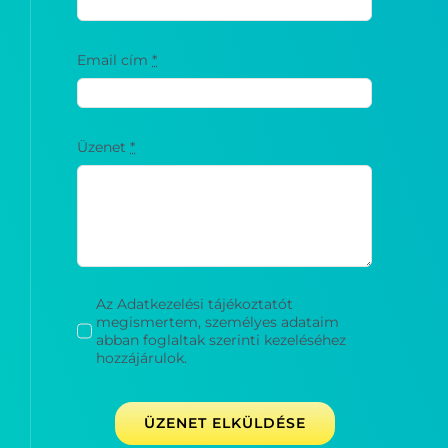
Email cím
*
Üzenet
*
Az Adatkezelési tájékoztatót
megismertem, személyes adataim
abban foglaltak szerinti kezeléséhez
hozzájárulok.
ÜZENET ELKÜLDÉSE