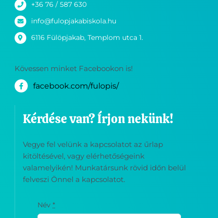
+36 76 / 587 630
info@fulopjakabiskola.hu
6116 Fülöpjakab, Templom utca 1.
Kövessen minket Facebookon is!
facebook.com/fulopis/
Kérdése van? Írjon nekünk!
Vegye fel velünk a kapcsolatot az űrlap
kitöltésével, vagy elérhetőségeink
valamelyikén! Munkatársunk rövid időn belül
felveszi Önnel a kapcsolatot.
Név
*