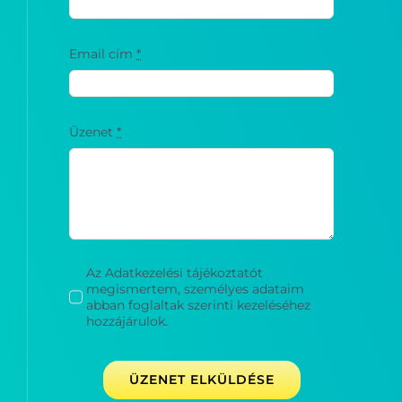
Email cím
*
Üzenet
*
Az Adatkezelési tájékoztatót
megismertem, személyes adataim
abban foglaltak szerinti kezeléséhez
hozzájárulok.
ÜZENET ELKÜLDÉSE