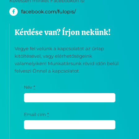
Kövessen minket Facebookon is!
facebook.com/fulopis/
Kérdése van? Írjon nekünk!
Vegye fel velünk a kapcsolatot az űrlap
kitöltésével, vagy elérhetőségeink
valamelyikén! Munkatársunk rövid időn belül
felveszi Önnel a kapcsolatot.
Név
*
Email cím
*