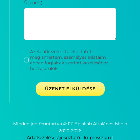
Üzenet
*
Az Adatkezelési tájékoztatót
megismertem, személyes adataim
abban foglaltak szerinti kezeléséhez
hozzájárulok.
ÜZENET ELKÜLDÉSE
Minden jog fenntartva © Fülöpjakab Általános Iskola
2020-
2026
Adatkezelési tájékoztató
|
Impresszum
|