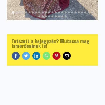
Tetszett a bejegyzés? Mutassa meg
ismerőseinek is!
Facebook
Twitter
LinkedIn
WhatsApp
Pinterest
Email: