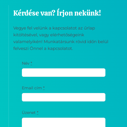
Kérdése van? Írjon nekünk!
Vegye fel velünk a kapcsolatot az űrlap
kitöltésével, vagy elérhetőségeink
valamelyikén! Munkatársunk rövid időn belül
felveszi Önnel a kapcsolatot.
Név
*
Email cím
*
Üzenet
*