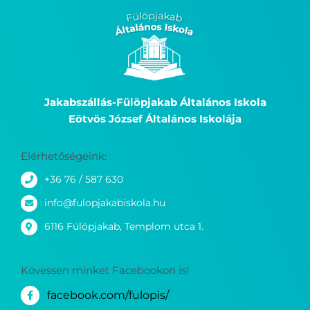
Jakabszállás-Fülöpjakab Általános Iskola
Eötvös József Általános Iskolája
Elérhetőségeink:
+36 76 / 587 630
info@fulopjakabiskola.hu
6116 Fülöpjakab, Templom utca 1.
Kövessen minket Facebookon is!
facebook.com/fulopis/