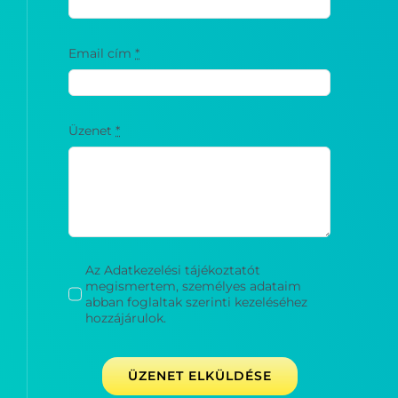
Email cím
*
Üzenet
*
Az Adatkezelési tájékoztatót
megismertem, személyes adataim
abban foglaltak szerinti kezeléséhez
hozzájárulok.
ÜZENET ELKÜLDÉSE