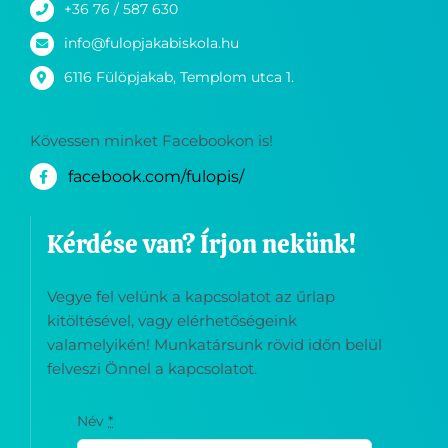
+36 76 / 587 630
info@fulopjakabiskola.hu
6116 Fülöpjakab, Templom utca 1.
Kövessen minket Facebookon is!
facebook.com/fulopis/
Kérdése van? Írjon nekünk!
Vegye fel velünk a kapcsolatot az űrlap
kitöltésével, vagy elérhetőségeink
valamelyikén! Munkatársunk rövid időn belül
felveszi Önnel a kapcsolatot.
Név
*