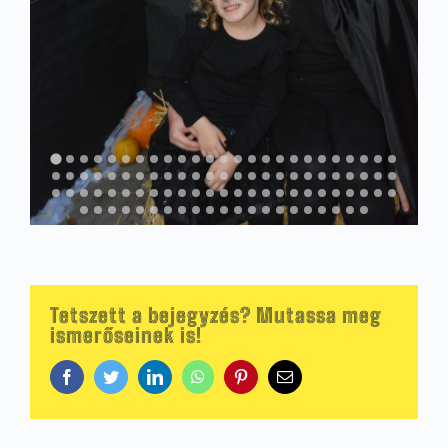
Tetszett a bejegyzés? Mutassa meg
ismerőseinek is!
Facebook
Twitter
LinkedIn
WhatsApp
Pinterest
Email: