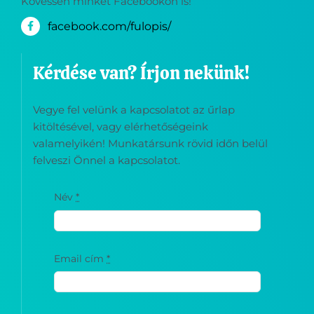
Kövessen minket Facebookon is!
facebook.com/fulopis/
Kérdése van? Írjon nekünk!
Vegye fel velünk a kapcsolatot az űrlap
kitöltésével, vagy elérhetőségeink
valamelyikén! Munkatársunk rövid időn belül
felveszi Önnel a kapcsolatot.
Név
*
Email cím
*