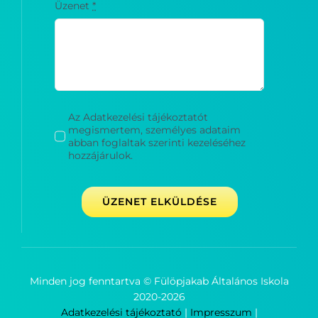
Üzenet
*
Az Adatkezelési tájékoztatót
megismertem, személyes adataim
abban foglaltak szerinti kezeléséhez
hozzájárulok.
ÜZENET ELKÜLDÉSE
Minden jog fenntartva © Fülöpjakab Általános Iskola
2020-
2026
Adatkezelési tájékoztató
|
Impresszum
|