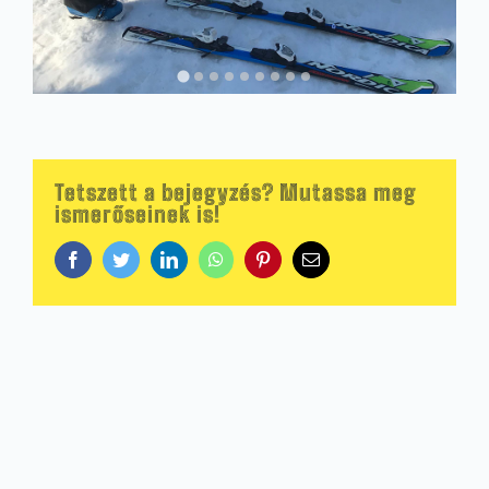
Tetszett a bejegyzés? Mutassa meg
ismerőseinek is!
Facebook
Twitter
LinkedIn
WhatsApp
Pinterest
Email: