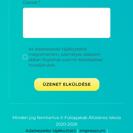
Üzenet
*
Az Adatkezelési tájékoztatót
megismertem, személyes adataim
abban foglaltak szerinti kezeléséhez
hozzájárulok.
ÜZENET ELKÜLDÉSE
Minden jog fenntartva © Fülöpjakab Általános Iskola
2020-
2026
Adatkezelési tájékoztató
|
Impresszum
|