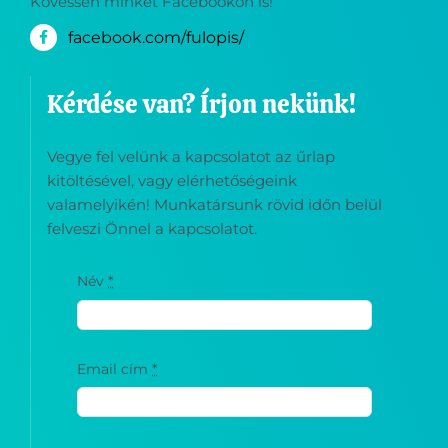
Kövessen minket Facebookon is!
facebook.com/fulopis/
Kérdése van? Írjon nekünk!
Vegye fel velünk a kapcsolatot az űrlap
kitöltésével, vagy elérhetőségeink
valamelyikén! Munkatársunk rövid időn belül
felveszi Önnel a kapcsolatot.
Név
*
Email cím
*