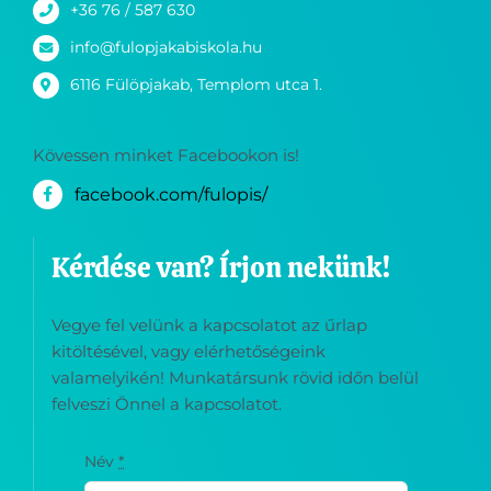
+36 76 / 587 630
info@fulopjakabiskola.hu
6116 Fülöpjakab, Templom utca 1.
Kövessen minket Facebookon is!
facebook.com/fulopis/
Kérdése van? Írjon nekünk!
Vegye fel velünk a kapcsolatot az űrlap
kitöltésével, vagy elérhetőségeink
valamelyikén! Munkatársunk rövid időn belül
felveszi Önnel a kapcsolatot.
Név
*