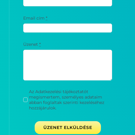
Email cím
*
Üzenet
*
Az Adatkezelési tájékoztatót
megismertem, személyes adataim
abban foglaltak szerinti kezeléséhez
hozzájárulok.
ÜZENET ELKÜLDÉSE