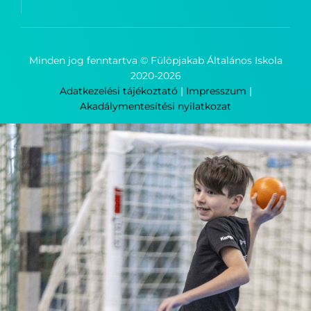
Minden jog fenntartva © Fülöpjakab Általános Iskola
2020-
2026
Adatkezelési tájékoztató
|
Impresszum
|
Akadálymentesítési nyilatkozat