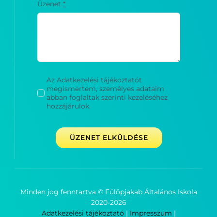
Üzenet
*
Az Adatkezelési tájékoztatót
megismertem, személyes adataim
abban foglaltak szerinti kezeléséhez
hozzájárulok.
ÜZENET ELKÜLDÉSE
Minden jog fenntartva © Fülöpjakab Általános Iskola
2020-
2026
Adatkezelési tájékoztató
|
Impresszum
|