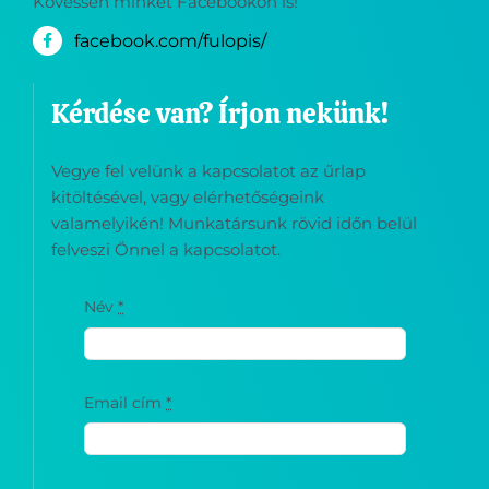
Kövessen minket Facebookon is!
facebook.com/fulopis/
Kérdése van? Írjon nekünk!
Vegye fel velünk a kapcsolatot az űrlap
kitöltésével, vagy elérhetőségeink
valamelyikén! Munkatársunk rövid időn belül
felveszi Önnel a kapcsolatot.
Név
*
Email cím
*