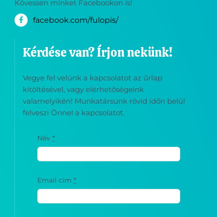
Kövessen minket Facebookon is!
facebook.com/fulopis/
Kérdése van? Írjon nekünk!
Vegye fel velünk a kapcsolatot az űrlap
kitöltésével, vagy elérhetőségeink
valamelyikén! Munkatársunk rövid időn belül
felveszi Önnel a kapcsolatot.
Név
*
Email cím
*