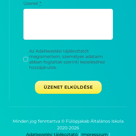
Üzenet
*
Az Adatkezelési tájékoztatót
megismertem, személyes adataim
abban foglaltak szerinti kezeléséhez
hozzájárulok.
ÜZENET ELKÜLDÉSE
Minden jog fenntartva © Fülöpjakab Általános Iskola
2020-
2026
Adatkezelési tájékoztató
|
Impresszum
|