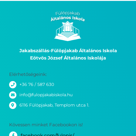
Jakabszállás-Fülöpjakab Általános Iskola
Eötvös József Általános Iskolája
Elérhetőségeink:
+36 76 / 587 630
info@fulopjakabiskola.hu
6116 Fülöpjakab, Templom utca 1.
Kövessen minket Facebookon is!
facebook.com/fulopis/