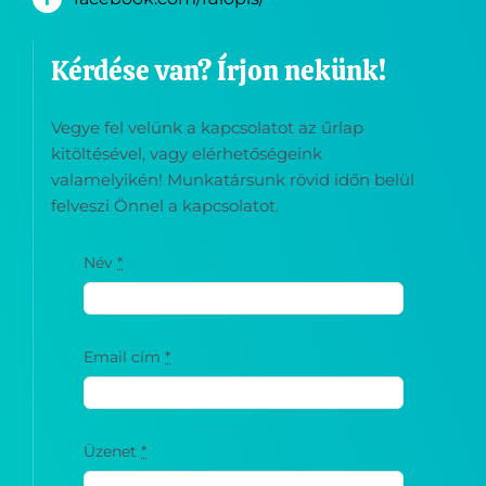
Kérdése van? Írjon nekünk!
Vegye fel velünk a kapcsolatot az űrlap
kitöltésével, vagy elérhetőségeink
valamelyikén! Munkatársunk rövid időn belül
felveszi Önnel a kapcsolatot.
Név
*
Email cím
*
Üzenet
*