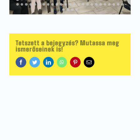
Tetszett a bejegyzés? Mutassa meg
ismerőseinek is!
Facebook
Twitter
LinkedIn
WhatsApp
Pinterest
Email: