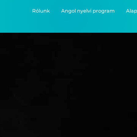
Rólunk
Angol nyelvi program
Alap