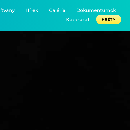
ítvány
Hírek
Galéria
Dokumentumok
Kapcsolat
KRÉTA