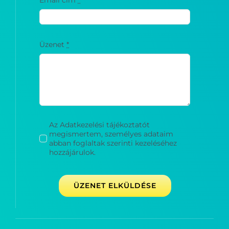
Üzenet
*
Az Adatkezelési tájékoztatót
megismertem, személyes adataim
abban foglaltak szerinti kezeléséhez
hozzájárulok.
ÜZENET ELKÜLDÉSE