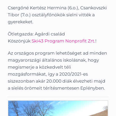
Kapcsolat
Csergőné Kertész Hermina (6.o.), Csankovszki
Tibor (7.o.) osztályfőnökök síelni vitték a
KRÉTA
gyerekeket.
Ötletgazda: Agárdi család
Köszönjük
Ski43 Program Nonprofit Zrt.
!
Az országos program lehetőséget ad minden
magyarországi általános iskolásnak, hogy
megismerje a közkedvelt téli
mozgásformákat, így a 2020/2021-es
síszezonban akár 20.000 diák élvezheti majd
a síelés örömeit térítésmentesen Eplényben.