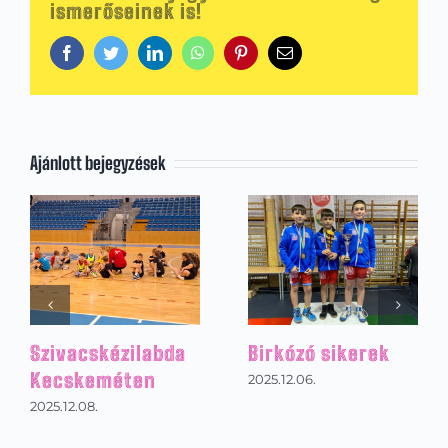
ismerőseinek is!
Facebook
Twitter
LinkedIn
WhatsApp
Pinterest
Email:
Ajánlott bejegyzések
Kézilabdázás az
Footgolf Mikulás
alsó tagozaton
torna
2026.01.31.
2025.12.22.