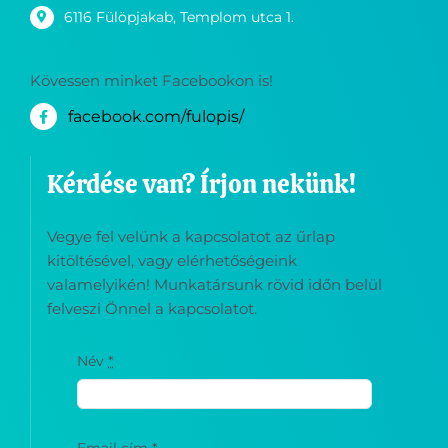
6116 Fülöpjakab, Templom utca 1.
Kövessen minket Facebookon is!
facebook.com/fulopis/
Kérdése van? Írjon nekünk!
Vegye fel velünk a kapcsolatot az űrlap
kitöltésével, vagy elérhetőségeink
valamelyikén! Munkatársunk rövid időn belül
felveszi Önnel a kapcsolatot.
Név
*
Email cím
*