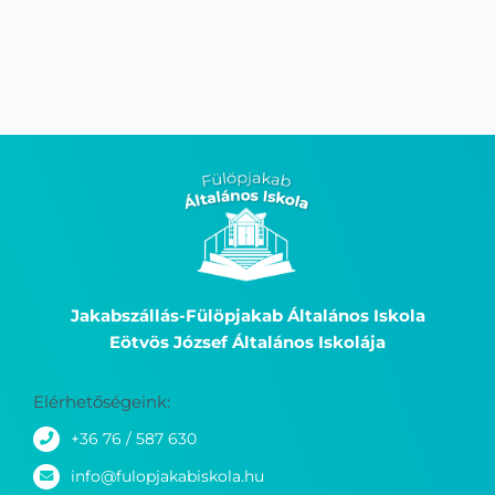
Jakabszállás-Fülöpjakab Általános Iskola
Eötvös József Általános Iskolája
Elérhetőségeink:
+36 76 / 587 630
info@fulopjakabiskola.hu