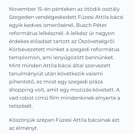
Kapcsolat
November 15-én pénteken az ötödik osztály
Szegeden vendégeskedett Füzesi Attila bácsi
KRÉTA
egyik kedves ismerősénél, Busch Péter
református lelkésznél. A lelkész úr nagyon
érdekes előadást tartott az Ószövetségről.
Körbevezetett minket a szegedi református
templomon, ami lenyűgözött bennünket.
Mint minden Attila bácsi által szervezett
tanulmányiút után következik valami
pihentető, ez most egy szegedi pláza
shopping volt, amit egy mozizás követett. A
vad robot című film mindenkinek elnyerte a
tetszését.
Köszönjük szépen Füzesi Attila bácsinak ezt
az élményt.