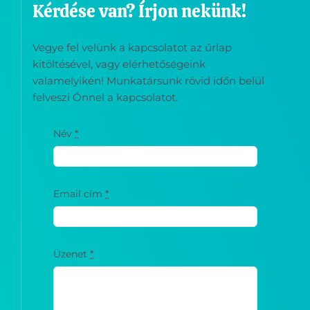
Kérdése van? Írjon nekünk!
Vegye fel velünk a kapcsolatot az űrlap
kitöltésével, vagy elérhetőségeink
valamelyikén! Munkatársunk rövid időn belül
felveszi Önnel a kapcsolatot.
Név
*
Email cím
*
Üzenet
*