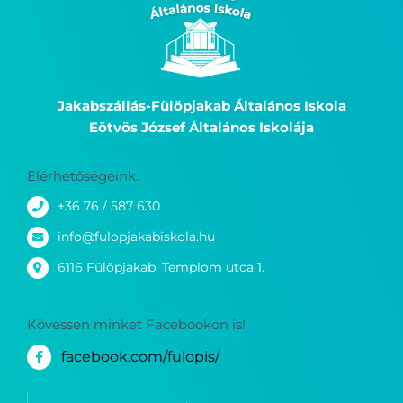
Jakabszállás-Fülöpjakab Általános Iskola
Eötvös József Általános Iskolája
Elérhetőségeink:
+36 76 / 587 630
info@fulopjakabiskola.hu
6116 Fülöpjakab, Templom utca 1.
Kövessen minket Facebookon is!
facebook.com/fulopis/