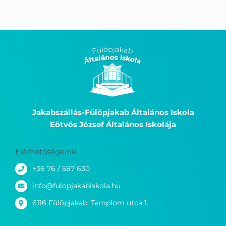
Jakabszállás-Fülöpjakab Általános Iskola
Eötvös József Általános Iskolája
Elérhetőségeink:
+36 76 / 587 630
info@fulopjakabiskola.hu
6116 Fülöpjakab, Templom utca 1.