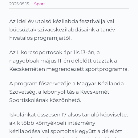
2025.05.15.
|
Sport
Kapcsolat
KRÉTA
Az idei év utolsó kézilabda fesztiváljaival
búcsúztak szivacskézilabdásaink a tanév
hivatalos programjaitól.
Az I. korcsoportosok április 13-án, a
nagyobbak május 11-én délelőtt utaztak a
Kecskeméten megrendezett sportprogramra.
A program főszervezője a Magyar Kézilabda
Szövetség, a lebonyolítás a Kecskeméti
Sportiskolának köszönhető.
Iskolánkat összesen 17 alsós tanuló képviselte,
akik több környékbeli intézmény
kézilabdásaival sportoltak együtt a délelőtt