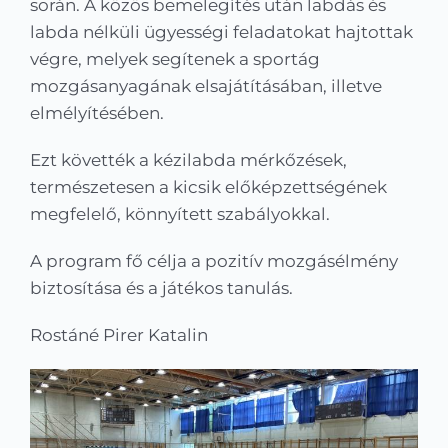
során. A közös bemelegítés után labdás és
labda nélküli ügyességi feladatokat hajtottak
végre, melyek segítenek a sportág
mozgásanyagának elsajátításában, illetve
elmélyítésében.
Ezt követték a kézilabda mérkőzések,
természetesen a kicsik előképzettségének
megfelelő, könnyített szabályokkal.
A program fő célja a pozitív mozgásélmény
biztosítása és a játékos tanulás.
Rostáné Pirer Katalin