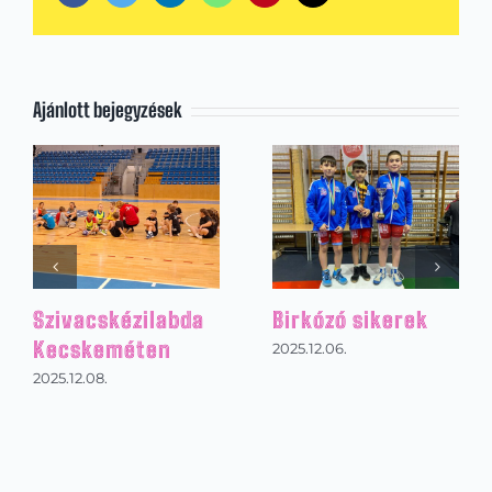
Ajánlott bejegyzések
Kézilabdázás az
Footgolf Mikulás
alsó tagozaton
torna
2026.01.31.
2025.12.22.