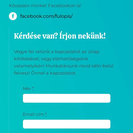
Kövessen minket Facebookon is!
facebook.com/fulopis/
Kérdése van? Írjon nekünk!
Vegye fel velünk a kapcsolatot az űrlap
kitöltésével, vagy elérhetőségeink
valamelyikén! Munkatársunk rövid időn belül
felveszi Önnel a kapcsolatot.
Név
*
Email cím
*