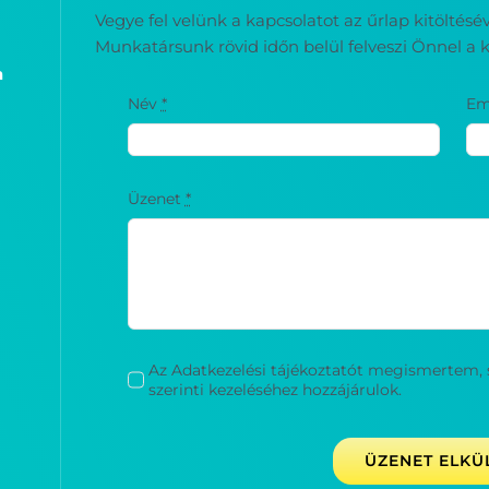
Vegye fel velünk a kapcsolatot az űrlap kitöltés
Munkatársunk rövid időn belül felveszi Önnel a k
a
Név
*
Em
Üzenet
*
Az Adatkezelési tájékoztatót megismertem, 
szerinti kezeléséhez hozzájárulok.
ÜZENET ELKÜ