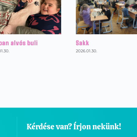
ban alvós buli
Sakk
1.30.
2026.01.30.
Kérdése van? Írjon nekünk!