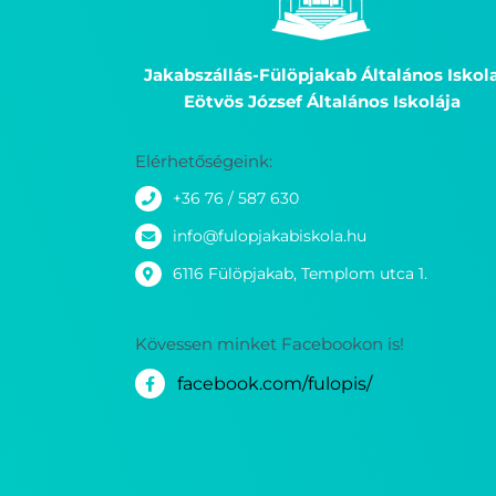
Jakabszállás-Fülöpjakab Általános Iskol
Eötvös József Általános Iskolája
Elérhetőségeink:
+36 76 / 587 630
info@fulopjakabiskola.hu
6116 Fülöpjakab, Templom utca 1.
Kövessen minket Facebookon is!
facebook.com/fulopis/