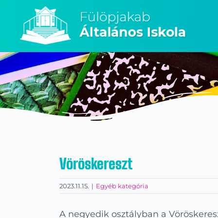
Kihagyás
Vöröskereszt
2023.11.15.
|
Egyéb kategória
A negyedik osztályban a Vöröskeresz