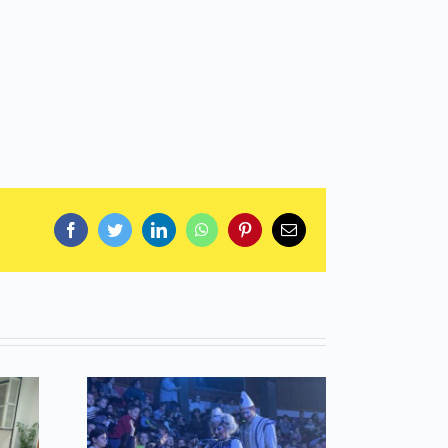
Facebook
Twitter
LinkedIn
WhatsApp
Pinterest
Email: