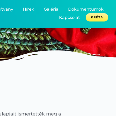
ítvány
Hírek
Galéria
Dokumentumok
Kapcsolat
KRÉTA
alapjait ismertették meg a