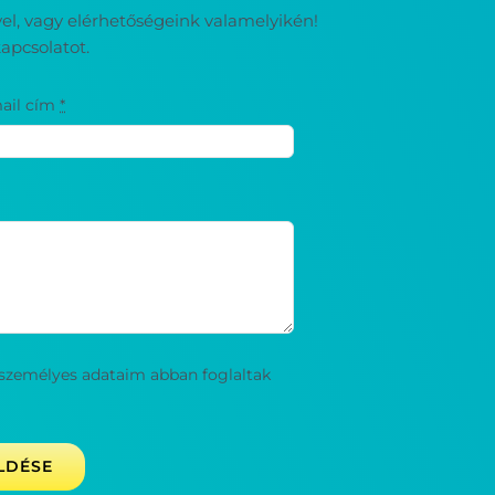
ével, vagy elérhetőségeink valamelyikén!
apcsolatot.
ail cím
*
személyes adataim abban foglaltak
LDÉSE