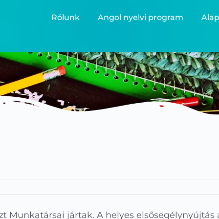
Rólunk
Angol nyelvi program
Alap
t Munkatársai jártak. A helyes elsősegélynyújtás 