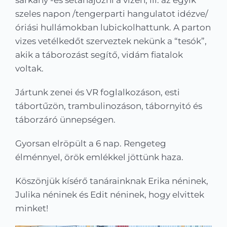
sárkány -és sétahajózni a vízen, ill. az egyik
szeles napon /tengerparti hangulatot idézve/
óriási hullámokban lubickolhattunk. A parton
vizes vetélkedőt szerveztek nekünk a “tesók”,
akik a táborozást segítő, vidám fiatalok
voltak.
Jártunk zenei és VR foglalkozáson, esti
tábortűzön, trambulinozáson, tábornyitó és
táborzáró ünnepségen.
Gyorsan elröpült a 6 nap. Rengeteg
élménnyel, örök emlékkel jöttünk haza.
Köszönjük kísérő tanárainknak Erika néninek,
Julika néninek és Edit néninek, hogy elvittek
minket!