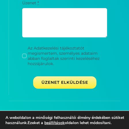
Üzenet
*
Az Adatkezelési tájékoztatót
megismertem, személyes adataim
abban foglaltak szerinti kezeléséhez
hozzájárulok.
ÜZENET ELKÜLDÉSE
A weboldalon a minőségi felhasználói élmény érdekében sütiket
Minden jog fenntartva © Fülöpjakab Általános Iskola
használunk.Ezeket a
beállítások
oldalon lehet módosítani.
2020-
2026