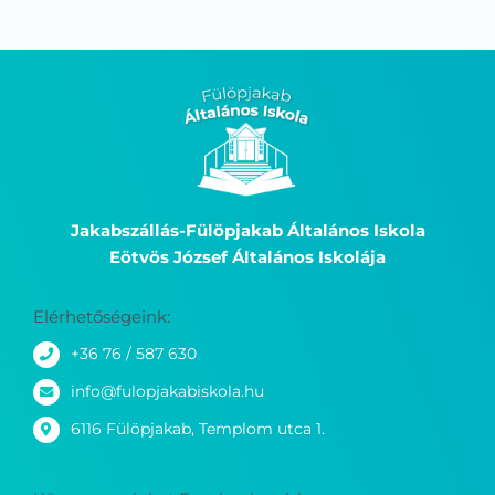
Jakabszállás-Fülöpjakab Általános Iskola
Eötvös József Általános Iskolája
Elérhetőségeink:
+36 76 / 587 630
info@fulopjakabiskola.hu
6116 Fülöpjakab, Templom utca 1.