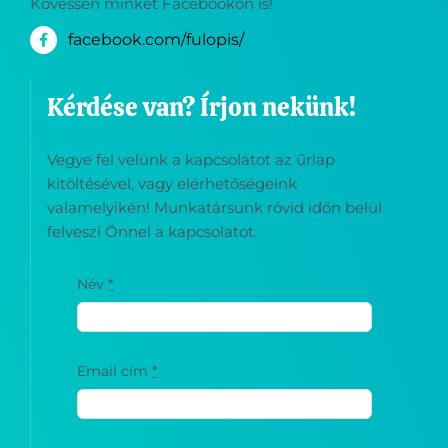
Kövessen minket Facebookon is!
facebook.com/fulopis/
Kérdése van? Írjon nekünk!
Vegye fel velünk a kapcsolatot az űrlap
kitöltésével, vagy elérhetőségeink
valamelyikén! Munkatársunk rövid időn belül
felveszi Önnel a kapcsolatot.
Név
*
Email cím
*