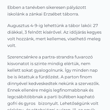
Kapcsolat
Ebben a tanévben sikeresen pályázott
iskolánk a zánkai Erzsébet táborra.
KRÉTA
Augusztus 4-9-ig lehettünk a tábor lakói: 27
diákkal, 3 felnőtt kísérővel. Az időjárás kegyes
volt hozzánk, mert kellemes, viselhető meleg
volt.
Szerencsénkre a partra-strandra fuvarozó
kisvonatot is szinte mindig elértük, nem
kellett sokat gyalogolnunk. Így minden nap
be is iktattuk a fürdőzést. A parton finom
dinnyével kedveskedtek nekünk a szervezők.
Ennek ellenére mégis legfinomabbnak és
legcsábítóbbnak a parti büfében kapható
gofri és gyros bizonyult. Lehetőségünk volt