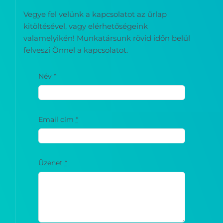
Vegye fel velünk a kapcsolatot az űrlap
kitöltésével, vagy elérhetőségeink
valamelyikén! Munkatársunk rövid időn belül
felveszi Önnel a kapcsolatot.
Név
*
Email cím
*
Üzenet
*