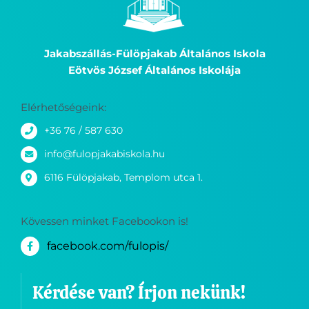
Jakabszállás-Fülöpjakab Általános Iskola
Eötvös József Általános Iskolája
Elérhetőségeink:
+36 76 / 587 630
info@fulopjakabiskola.hu
6116 Fülöpjakab, Templom utca 1.
Kövessen minket Facebookon is!
facebook.com/fulopis/
Kérdése van? Írjon nekünk!