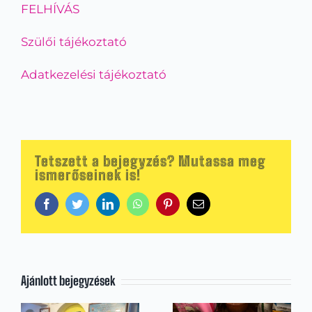
FELHÍVÁS
Szülői tájékoztató
Adatkezelési tájékoztató
Tetszett a bejegyzés? Mutassa meg
ismerőseinek is!
Facebook
Twitter
LinkedIn
WhatsApp
Pinterest
Email:
Ajánlott bejegyzések