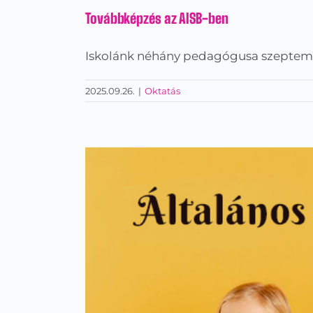
Továbbképzés az AISB-ben
Iskolánk néhány pedagógusa szeptem
2025.09.26.
|
Oktatás