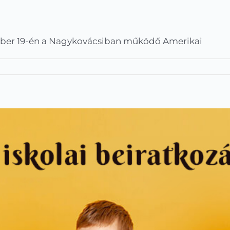
ber 19-én a Nagykovácsiban működő Amerikai
Továbbképzés az AISB-ben