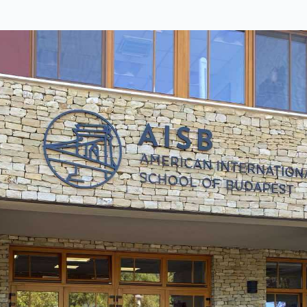
Siri a terápiás kutya látogatása