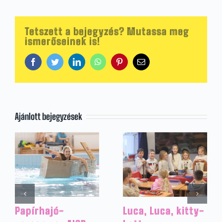
Tetszett a bejegyzés? Mutassa meg
ismerőseinek is!
Facebook
Twitter
LinkedIn
WhatsApp
Pinterest
Email:
Ajánlott bejegyzések
Projekt munka
Hóembert