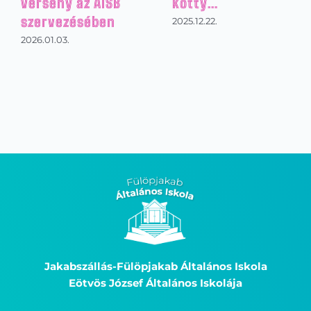
történelem órára
építettünk
2026.01.31.
2026.01.30.
Jakabszállás-Fülöpjakab Általános Iskola
Eötvös József Általános Iskolája
Elérhetőségeink: