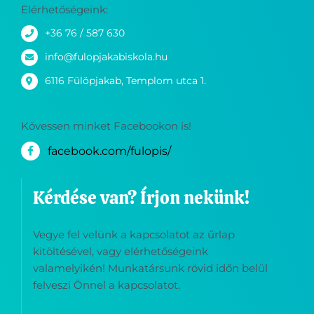
+36 76 / 587 630
info@fulopjakabiskola.hu
6116 Fülöpjakab, Templom utca 1.
Kövessen minket Facebookon is!
facebook.com/fulopis/
Kérdése van? Írjon nekünk!
Vegye fel velünk a kapcsolatot az űrlap
kitöltésével, vagy elérhetőségeink
valamelyikén! Munkatársunk rövid időn belül
felveszi Önnel a kapcsolatot.
Név
*