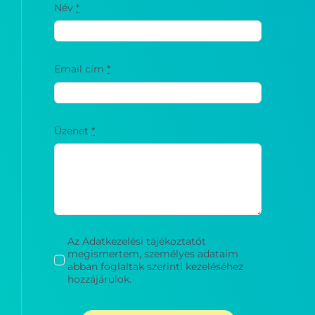
Email cím
*
Üzenet
*
Az Adatkezelési tájékoztatót
megismertem, személyes adataim
abban foglaltak szerinti kezeléséhez
hozzájárulok.
ÜZENET ELKÜLDÉSE